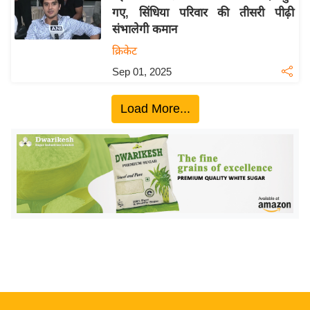
गए, सिंधिया परिवार की तीसरी पीढ़ी
य
संभालेगी कमान
बि
क्रिकेट
ज़
Sep 01, 2025
ने
स
Load More...
उ
द्यो
ग
ज
ग
त
वि
शे
ष
ज्ञ
रा