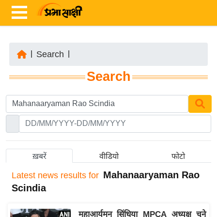
|
Search
|
ता
Search
ज़ा
ख
ब
र
रा
ष्ट्री
ख़बरें
वीडियो
फोटो
य
Mahanaaryaman Rao
Latest
news results for
अं
Scindia
त
र्रा
महाआर्यमन सिंधिया MPCA अध्यक्ष चुने
ष्ट्री