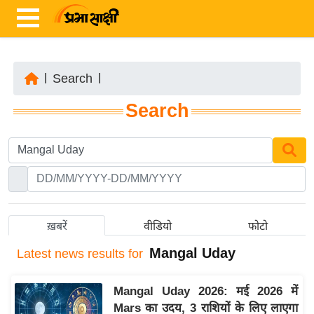
|
Search
|
ता
Search
ज़ा
ख
ब
र
रा
ष्ट्री
ख़बरें
वीडियो
फोटो
य
Mangal Uday
Latest
news results for
अं
त
Mangal Uday 2026: मई 2026 में
र्रा
Mars का उदय, 3 राशियों के लिए लाएगा
ष्ट्री