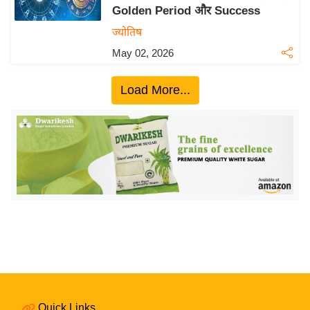
Golden Period और Success
य
ज्योतिष
बि
May 02, 2026
ज़
ने
Load More...
स
उ
द्यो
ग
ज
ग
त
वि
शे
ष
ज्ञ
रा
Quick Links