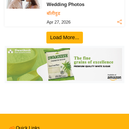
Wedding Photos
य
बॉलीवुड
बि
Apr 27, 2026
ज़
ने
Load More...
स
उ
द्यो
ग
ज
ग
त
वि
शे
ष
ज्ञ
रा
Quick Links