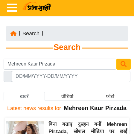
|
Search
|
ता
Search
ज़ा
ख
ब
र
रा
ष्ट्री
ख़बरें
वीडियो
फोटो
य
Mehreen Kaur Pirzada
Latest
news results for
अं
त
बिना बताए दुल्हन बनीं Mehreen
र्रा
Pirzada, सोशल मीडिया पर छाईं
ष्ट्री