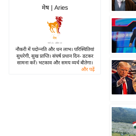
हॉलीवुड
मेष | Aries
फिल्म समीक्षा
Breaking
News
लाइफस्टाइल
नौकरी में पदोन्नति और धन लाभ। परिस्थितियां
टेक्नॉलॉजी
सुधरेगी, सुख प्राप्ति। संघर्ष प्रधान दिन- डटकर
ब्यूटी/फैशन
सामना करें। भटकाव और समय व्यर्थ बीतेगा।
घरेलू नुस्खे
और पढ़ें
पर्यटन स्थल
फिटनेस मंत्रा
रिलेशनशिप
राजनीति
विश्लेषण
समसामयिक
मातृभूमि