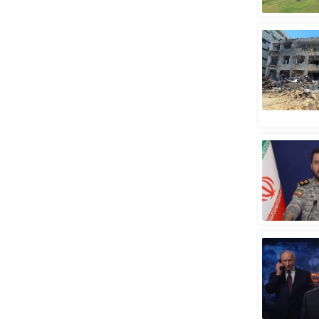
स्तंभ
एम.
आर.
आई.
चाय पर
समीक्षा
धर्म
ज्योतिष
प्रभु
महिमा/
धर्मस्थल
व्रत
त्योहार
राशिफल
विशेष