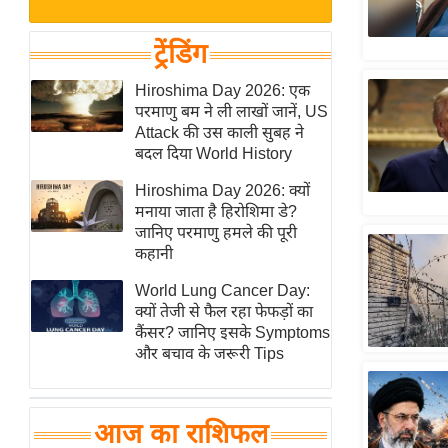
बजट
Hindi
खेल
News
ट्रेंडिंग
क्रिकेट
Hindi
Hiroshima Day 2026: एक
IPL
परमाणु बम ने ली लाखों जानें, US
Videos
2026
Attack की उस काली सुबह ने
क्राइम
बदल दिया World History
ई-पेपर
Hiroshima Day 2026: क्यों
मनाया जाता है हिरोशिमा डे?
मिसाल बेमिसाल
जानिए परमाणु हमले की पूरी
शख्सियत
कहानी
यंग इंडिया
World Lung Cancer Day:
साहित्य जगत
क्यों तेजी से फैल रहा फेफड़ों का
कैंसर? जानिए इसके Symptoms
ऑटो वर्ल्ड
और बचाव के जरूरी Tips
न्यूज ब्रीफ
मनोरंजन जगत
आज का राशिफल
बॉलीवुड