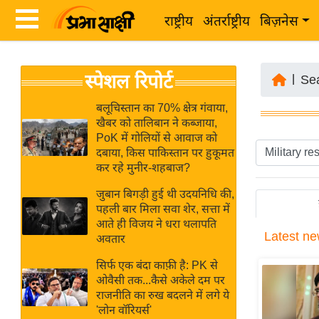
राष्ट्रीय
अंतर्राष्ट्रीय
बिज़नेस
Latest
ता
स्पेशल रिपोर्ट
News
|
Se
ज़ा
in
ख
बलूचिस्तान का 70% क्षेत्र गंवाया,
Hindi
खैबर को तालिबान ने कब्जाया,
ब
PoK में गोलियों से आवाज को
र
दबाया, किस पाकिस्तान पर हुकूमत
Hindi
कर रहे मुनीर-शहबाज?
राष्ट्रीय
News
अंतर्राष्ट्रीय
जुबान बिगड़ी हुई थी उदयनिधि की,
Live
पहली बार मिला सवा शेर, सत्ता में
बिज़नेस
आते ही विजय ने धरा थलापति
Latest
ne
उद्योग
अवतार
Breaking
जगत
News in
सिर्फ एक बंदा काफ़ी है: PK से
विशेषज्ञ
ओवैसी तक...कैसे अकेले दम पर
Hindi
राजनीति का रुख बदलने में लगे ये
राय
'लोन वॉरियर्स'