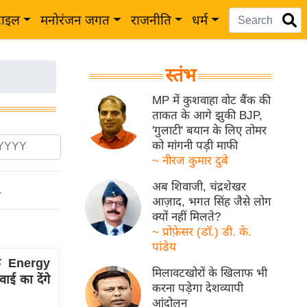
टाइल
मनोरंजन जगत
राजनीति
धर्म
स्तंभ
MP में कुशवाहा वोट बैंक की
ताकत के आगे झुकी BJP,
'गुलाटी' बयान के लिए तोमर
को मांगनी पड़ी माफी
~ नीरज कुमार दुबे
अब शिवाजी, चंद्रशेखर
ो
आज़ाद, भगत सिंह जैसे लोग
क्यों नहीं मिलते?
~ प्रोफ़ेसर (डॉ.) डी. के.
पांडेय
े Energy
मिलावटखोरों के खिलाफ भी
ई का देंगे
करना पड़ेगा देशव्यापी
आंदोलन