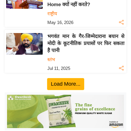
Home क्यों नहीं करते?
य
राष्ट्रीय
बि
May 16, 2026
ज़
ने
भगवंत मान के गैर-जिम्मेदाराना बयान से
स
मोदी के कूटनीतिक प्रयासों पर फिर सकता
उ
है पानी
द्यो
स्तंभ
ग
Jul 11, 2025
ज
ग
Load More...
त
वि
शे
ष
ज्ञ
रा