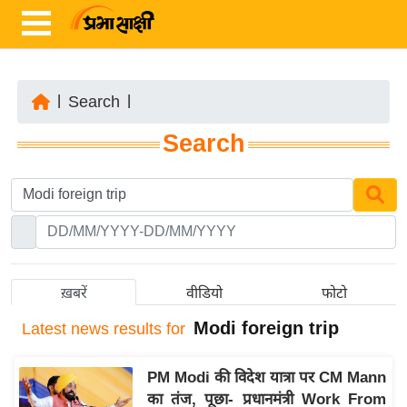
|
Search
|
ता
Search
ज़ा
ख
ब
र
रा
ष्ट्री
ख़बरें
वीडियो
फोटो
य
Modi foreign trip
Latest
news results for
अं
त
PM Modi की विदेश यात्रा पर CM Mann
र्रा
का तंज, पूछा- प्रधानमंत्री Work From
ष्ट्री