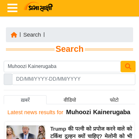
|
Search
|
ता
Search
ज़ा
ख
ब
र
रा
ष्ट्री
ख़बरें
वीडियो
फोटो
य
Muhoozi Kainerugaba
Latest
news results for
अं
त
Trump की पत्नी को प्रपोज करने वाले को
र्रा
टर्किश दुल्हन क्यों चाहिए? मेलोनी को भी
ष्ट्री