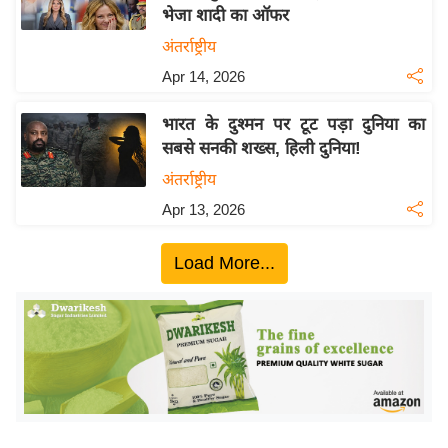
भेजा शादी का ऑफर
य
अंतर्राष्ट्रीय
बि
Apr 14, 2026
ज़
ने
भारत के दुश्मन पर टूट पड़ा दुनिया का
स
सबसे सनकी शख्स, हिली दुनिया!
उ
अंतर्राष्ट्रीय
द्यो
Apr 13, 2026
ग
ज
Load More...
ग
त
वि
शे
ष
ज्ञ
रा