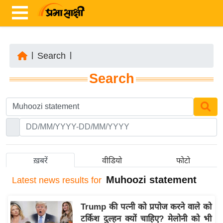
|
Search
|
ता
Search
ज़ा
ख
ब
र
रा
ष्ट्री
ख़बरें
वीडियो
फोटो
य
Muhoozi statement
Latest
news results for
अं
त
Trump की पत्नी को प्रपोज करने वाले को
र्रा
टर्किश दुल्हन क्यों चाहिए? मेलोनी को भी
ष्ट्री