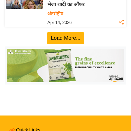
भेजा शादी का ऑफर
य
अंतर्राष्ट्रीय
बि
Apr 14, 2026
ज़
ने
Load More...
स
उ
द्यो
ग
ज
ग
त
वि
शे
ष
ज्ञ
रा
Quick Links