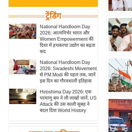
बजट
Hindi
खेल
News
ट्रेंडिंग
क्रिकेट
Hindi
National Handloom Day
IPL
2026: आत्मनिर्भर भारत और
Videos
2026
Women Empowerment की
क्राइम
दिशा में हथकरघा उद्योग का बढ़ता
कद
ई-पेपर
National Handloom Day
मिसाल बेमिसाल
2026: Swadeshi Movement
शख्सियत
से PM Modi की पहल तक, जानें
यंग इंडिया
इस दिन का गौरवशाली इतिहास
साहित्य जगत
Hiroshima Day 2026: एक
परमाणु बम ने ली लाखों जानें, US
ऑटो वर्ल्ड
Attack की उस काली सुबह ने
न्यूज ब्रीफ
बदल दिया World History
मनोरंजन जगत
बॉलीवुड