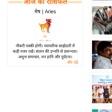
आज का राशिफल
हॉलीवुड
फिल्म समीक्षा
मेष | Aries
Breaking
News
लाइफस्टाइल
टेक्नॉलॉजी
नौकरी पक्की होगी। व्यापारिक साझेदारी में
ब्यूटी/फैशन
कड़ी नजर रखें। संतान की उन्नति से प्रसन्नता।
घरेलू नुस्खे
अशुभ समाचार, धन हानि और दुर्घटना।
और पढ़ें
पर्यटन स्थल
फिटनेस मंत्रा
रिलेशनशिप
राजनीति
विश्लेषण
समसामयिक
मातृभूमि