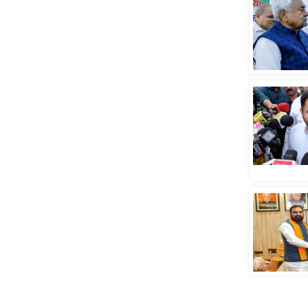
स्तंभ
एम.
आर.
आई.
चाय पर
समीक्षा
धर्म
ज्योतिष
प्रभु
महिमा/
धर्मस्थल
व्रत
त्योहार
राशिफल
विशेष