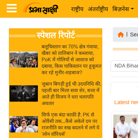
राष्ट्रीय
अंतर्राष्ट्रीय
बिज़नेस
Latest
ता
स्पेशल रिपोर्ट
News
|
Se
ज़ा
in
ख
बलूचिस्तान का 70% क्षेत्र गंवाया,
Hindi
खैबर को तालिबान ने कब्जाया,
ब
PoK में गोलियों से आवाज को
र
दबाया, किस पाकिस्तान पर हुकूमत
Hindi
कर रहे मुनीर-शहबाज?
राष्ट्रीय
News
अंतर्राष्ट्रीय
जुबान बिगड़ी हुई थी उदयनिधि की,
Live
पहली बार मिला सवा शेर, सत्ता में
बिज़नेस
आते ही विजय ने धरा थलापति
Latest
ne
उद्योग
अवतार
Breaking
जगत
News in
सिर्फ एक बंदा काफ़ी है: PK से
विशेषज्ञ
ओवैसी तक...कैसे अकेले दम पर
Hindi
राजनीति का रुख बदलने में लगे ये
राय
'लोन वॉरियर्स'