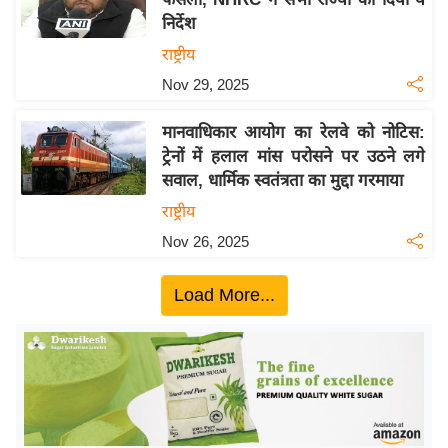
ख्सि
निर्देश
य
राष्ट्रीय
त
Nov 29, 2025
यं
ग
मानवाधिकार आयोग का रेलवे को नोटिस:
इं
ट्रेनों में हलाल मांस परोसने पर उठने लगे
डि
सवाल, धार्मिक स्वतंत्रता का मुद्दा गरमाया
या
राष्ट्रीय
सा
Nov 26, 2025
हि
त्य
Load More...
ज
ग
त
ऑ
टो
व