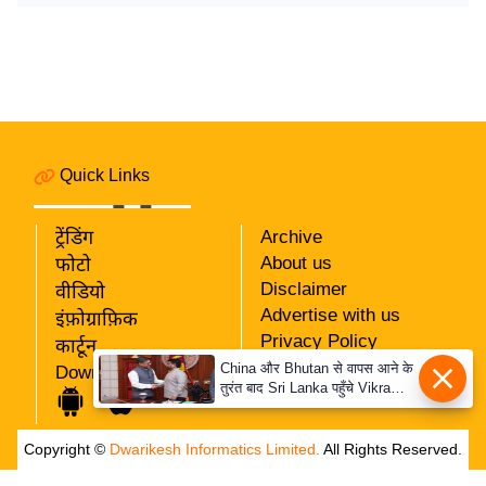
र्ल्ड
न्यू
ज
ब्री
फ
म
Quick Links
नो
रं
ट्रेंडिंग
Archive
ज
About us
फोटो
न
Disclaimer
वीडियो
ज
Advertise with us
इंफ़ोग्राफ़िक
ग
Privacy Policy
कार्टून
त
RSS
China और Bhutan से वापस आने के
Download App
तुरंत बाद Sri Lanka पहुँचे Vikram
Our Team
बॉ
Misri, भारत के जबरदस्त दाँव से
ली
दुनिया हुई हैरान
Copyright ©
Dwarikesh Informatics Limited.
All Rights Reserved.
वु