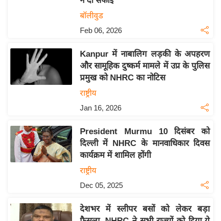
ने दी सफाई
इ
बॉलीवुड
म
Feb 06, 2026
ई
-
Kanpur में नाबालिग लड़की के अपहरण
पे
और सामूहिक दुष्कर्म मामले में उप्र के पुलिस
प्रमुख को NHRC का नोटिस
प
र
राष्ट्रीय
मि
Jan 16, 2026
सा
President Murmu 10 दिसंबर को
ल
दिल्ली में NHRC के मानवाधिकार दिवस
कार्यक्रम में शामिल होंगी
बे
मि
राष्ट्रीय
सा
Dec 05, 2025
ल
देशभर में स्लीपर बसों को लेकर बड़ा
श
फैसला, NHRC ने सभी राज्यों को दिया ये