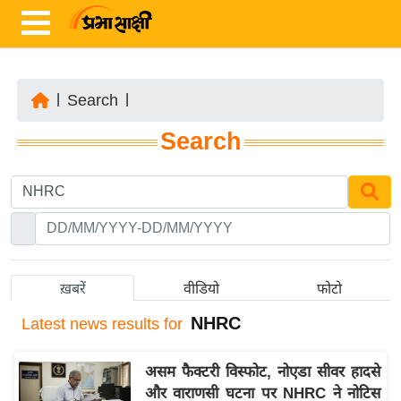
|
Search
|
ता
Search
ज़ा
ख
ब
र
रा
ष्ट्री
ख़बरें
वीडियो
फोटो
य
NHRC
Latest
news results for
अं
त
असम फैक्टरी विस्फोट, नोएडा सीवर हादसे
र्रा
और वाराणसी घटना पर NHRC ने नोटिस
ष्ट्री