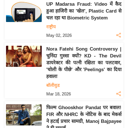
य
UP Madarsa Fraud: Video में कैद
ब
हुआ हाजिरी का 'खेल', Plastic Card से
ज
चल रहा था Biometric System
ट
राष्ट्रीय
खे
May 02, 2026
ल
Nora Fatehi Song Controversy |
क्रि
चुनिंदा गुस्सा क्यों? KD - The Devil
के
डायरेक्टर की पत्नी रक्षिता का पलटवार,
ट
'चोली के पीछे' और 'Peelings' का दिया
I
हवाला
P
बॉलीवुड
L
Mar 18, 2026
2
0
फिल्म Ghooskhor Pandat पर बवाल!
2
FIR और NHRC के नोटिस के बाद मेकर्स
6
ने हटाई प्रचार सामग्री, Manoj Bajpayee
क्रा