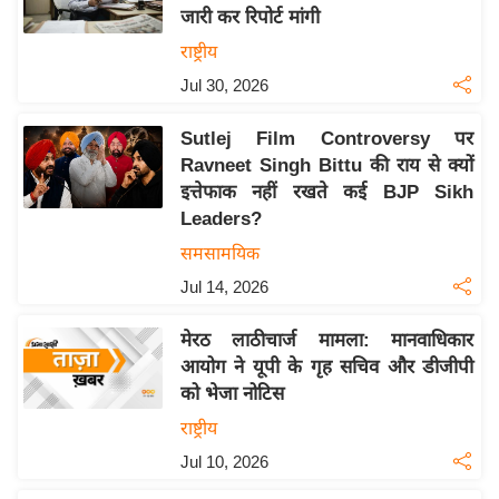
जारी कर रिपोर्ट मांगी
य
राष्ट्रीय
बि
Jul 30, 2026
ज़
ने
Sutlej Film Controversy पर
स
Ravneet Singh Bittu की राय से क्यों
उ
इत्तेफाक नहीं रखते कई BJP Sikh
द्यो
Leaders?
ग
समसामयिक
ज
Jul 14, 2026
ग
त
मेरठ लाठीचार्ज मामला: मानवाधिकार
वि
आयोग ने यूपी के गृह सचिव और डीजीपी
शे
को भेजा नोटिस
ष
राष्ट्रीय
ज्ञ
Jul 10, 2026
रा