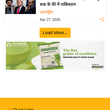
शक के घेरे में पाकिस्तान
य
अंतर्राष्ट्रीय
बि
ज़
Apr 27, 2026
ने
स
Load More...
उ
द्यो
ग
ज
ग
त
वि
शे
ष
ज्ञ
रा
Quick Links