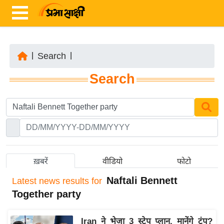
|
Search
|
ता
Search
ज़ा
ख
ब
र
रा
ष्ट्री
ख़बरें
वीडियो
फोटो
य
Naftali Bennett
Latest
news results for
अं
Together party
त
र्रा
Iran ने भेजा 3 स्टेप प्लान, मानेंगे ट्रंप?
ष्ट्री