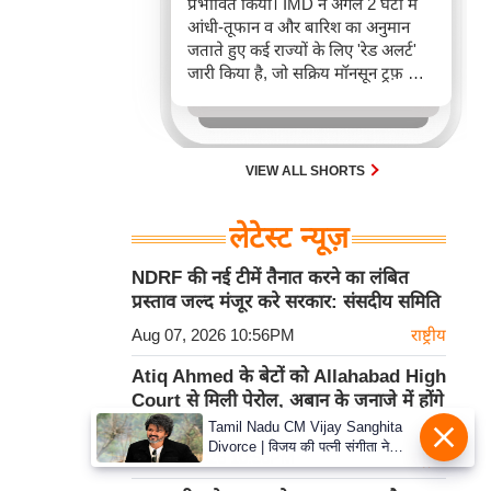
प्रभावित किया। IMD ने अगले 2 घंटों में
आंधी-तूफान व और बारिश का अनुमान
जताते हुए कई राज्यों के लिए 'रेड अलर्ट'
जारी किया है, जो सक्रिय मॉनसून ट्रफ़ और
चक्रवाती हवाओं के घेरे का परिणाम है,
जिससे यातायात बाधित होने के साथ-साथ
सफदरजंग अस्पताल में भी जलभराव की
स्थिति बनी।
VIEW ALL SHORTS
लेटेस्ट न्यूज़
NDRF की नई टीमें तैनात करने का लंबित
प्रस्ताव जल्द मंजूर करे सरकार: संसदीय समिति
Aug 07, 2026 10:56PM
राष्ट्रीय
Atiq Ahmed के बेटों को Allahabad High
Court से मिली पेरोल, अबान के जनाजे में होंगे
शामिल
Tamil Nadu CM Vijay Sanghita
Divorce | विजय की पत्नी संगीता ने
Aug 07, 2026 10:56PM
राष्ट्रीय
वापस ली तलाक की अर्जी, कोर्ट ने मामले
को किया निपटाया