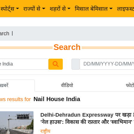
स्पोर्ट्स
राज्यों से
शहरों से
मिसाल बेमिसाल
लाइफस्
arch
|
Search
ख़बरें
वीडियो
फोट
Nail House India
ws results for
Delhi-Dehradun Expressway पर खड़ा ह
'नेल हाउस': विकास की रफ़्तार और 'स्वाभिमान'
राष्ट्रीय