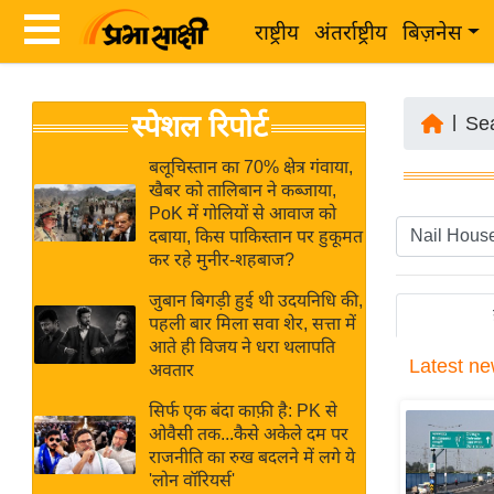
राष्ट्रीय
अंतर्राष्ट्रीय
बिज़नेस
Latest
ता
स्पेशल रिपोर्ट
News
|
Se
ज़ा
in
ख
बलूचिस्तान का 70% क्षेत्र गंवाया,
Hindi
खैबर को तालिबान ने कब्जाया,
ब
PoK में गोलियों से आवाज को
र
दबाया, किस पाकिस्तान पर हुकूमत
Hindi
कर रहे मुनीर-शहबाज?
राष्ट्रीय
News
अंतर्राष्ट्रीय
जुबान बिगड़ी हुई थी उदयनिधि की,
Live
पहली बार मिला सवा शेर, सत्ता में
बिज़नेस
आते ही विजय ने धरा थलापति
Latest
ne
उद्योग
अवतार
Breaking
जगत
News in
सिर्फ एक बंदा काफ़ी है: PK से
विशेषज्ञ
ओवैसी तक...कैसे अकेले दम पर
Hindi
राजनीति का रुख बदलने में लगे ये
राय
'लोन वॉरियर्स'