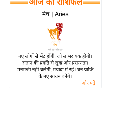
आज का राशिफल
हॉलीवुड
फिल्म समीक्षा
मेष | Aries
Breaking
News
लाइफस्टाइल
टेक्नॉलॉजी
नए लोगों से भेंट होंगी, जो लाभदायक होगी।
ब्यूटी/फैशन
संतान की प्रगति से सुख और प्रसन्नता।
घरेलू नुस्खे
मनमर्जी नहीं चलेगी, मर्यादा में रहें। धन प्राप्ति
के नए साधन बनेंगे।
पर्यटन स्थल
और पढ़ें
फिटनेस मंत्रा
रिलेशनशिप
राजनीति
विश्लेषण
समसामयिक
मातृभूमि