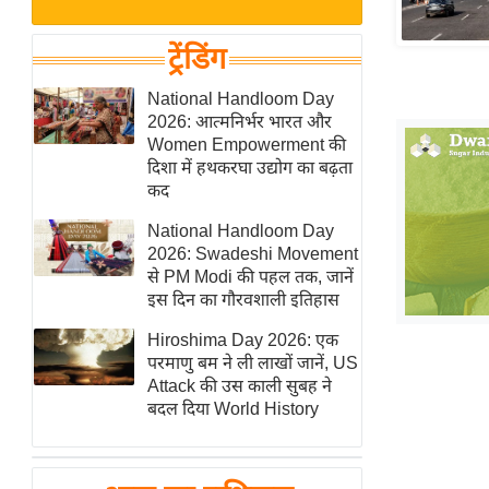
बजट
Hindi
खेल
News
ट्रेंडिंग
क्रिकेट
Hindi
National Handloom Day
IPL
2026: आत्मनिर्भर भारत और
Videos
2026
Women Empowerment की
क्राइम
दिशा में हथकरघा उद्योग का बढ़ता
कद
ई-पेपर
National Handloom Day
मिसाल बेमिसाल
2026: Swadeshi Movement
शख्सियत
से PM Modi की पहल तक, जानें
यंग इंडिया
इस दिन का गौरवशाली इतिहास
साहित्य जगत
Hiroshima Day 2026: एक
परमाणु बम ने ली लाखों जानें, US
ऑटो वर्ल्ड
Attack की उस काली सुबह ने
न्यूज ब्रीफ
बदल दिया World History
मनोरंजन जगत
बॉलीवुड