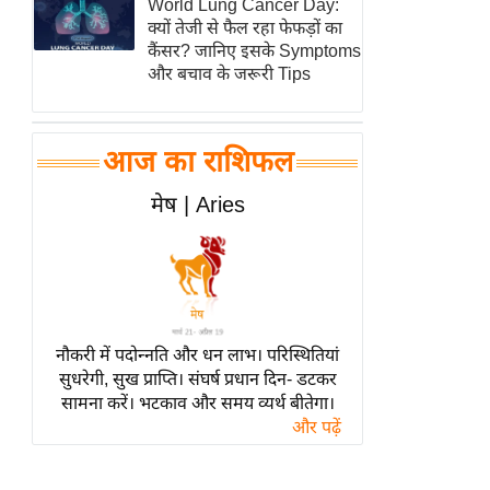
World Lung Cancer Day:
हॉलीवुड
क्यों तेजी से फैल रहा फेफड़ों का
फिल्म समीक्षा
कैंसर? जानिए इसके Symptoms
और बचाव के जरूरी Tips
Breaking
News
लाइफस्टाइल
आज का राशिफल
टेक्नॉलॉजी
मेष | Aries
ब्यूटी/फैशन
घरेलू नुस्खे
पर्यटन स्थल
फिटनेस मंत्रा
रिलेशनशिप
नौकरी में पदोन्नति और धन लाभ। परिस्थितियां
सुधरेगी, सुख प्राप्ति। संघर्ष प्रधान दिन- डटकर
राजनीति
सामना करें। भटकाव और समय व्यर्थ बीतेगा।
विश्लेषण
और पढ़ें
समसामयिक
मातृभूमि