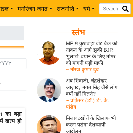
टाइल
मनोरंजन जगत
राजनीति
धर्म
स्तंभ
MP में कुशवाहा वोट बैंक की
ताकत के आगे झुकी BJP,
'गुलाटी' बयान के लिए तोमर
को मांगनी पड़ी माफी
~ नीरज कुमार दुबे
अब शिवाजी, चंद्रशेखर
ो
आज़ाद, भगत सिंह जैसे लोग
क्यों नहीं मिलते?
~ प्रोफ़ेसर (डॉ.) डी. के.
पांडेय
ri का बड़ा
मिलावटखोरों के खिलाफ भी
ें खत्म हो
करना पड़ेगा देशव्यापी
आंदोलन