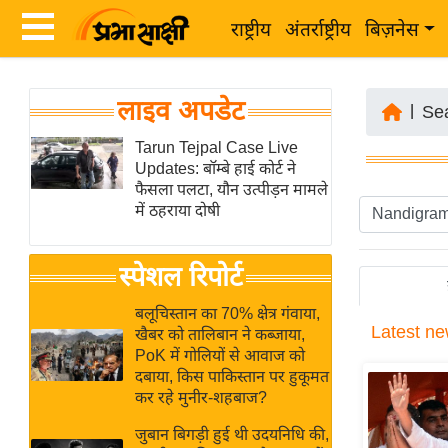
राष्ट्रीय
अंतर्राष्ट्रीय
बिज़नेस
Latest
ता
लाइव अपडेट
News
|
Se
ज़ा
in
Tarun Tejpal Case Live
ख
Updates: बॉम्बे हाई कोर्ट ने
Hindi
ब
फैसला पलटा, यौन उत्पीड़न मामले
र
में ठहराया दोषी
Hindi
राष्ट्रीय
News
स्पेशल रिपोर्ट
अंतर्राष्ट्रीय
Live
बिज़नेस
बलूचिस्तान का 70% क्षेत्र गंवाया,
Latest
ne
उद्योग
खैबर को तालिबान ने कब्जाया,
Breaking
PoK में गोलियों से आवाज को
जगत
News in
दबाया, किस पाकिस्तान पर हुकूमत
विशेषज्ञ
Hindi
कर रहे मुनीर-शहबाज?
राय
जुबान बिगड़ी हुई थी उदयनिधि की,