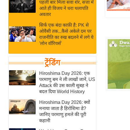
बजट
Hindi
पहली बार मिला सवा शेर, सत्ता में
आते ही विजय ने धरा थलापति
खेल
News
अवतार
क्रिकेट
सिर्फ एक बंदा काफ़ी है: PK से
Hindi
IPL
ओवैसी तक...कैसे अकेले दम पर
Videos
2026
राजनीति का रुख बदलने में लगे ये
'लोन वॉरियर्स'
क्राइम
ई-पेपर
ट्रेंडिंग
मिसाल बेमिसाल
शख्सियत
Hiroshima Day 2026: एक
परमाणु बम ने ली लाखों जानें, US
यंग इंडिया
Attack की उस काली सुबह ने
साहित्य जगत
बदल दिया World History
ऑटो वर्ल्ड
Hiroshima Day 2026: क्यों
न्यूज ब्रीफ
मनाया जाता है हिरोशिमा डे?
जानिए परमाणु हमले की पूरी
मनोरंजन जगत
कहानी
बॉलीवुड