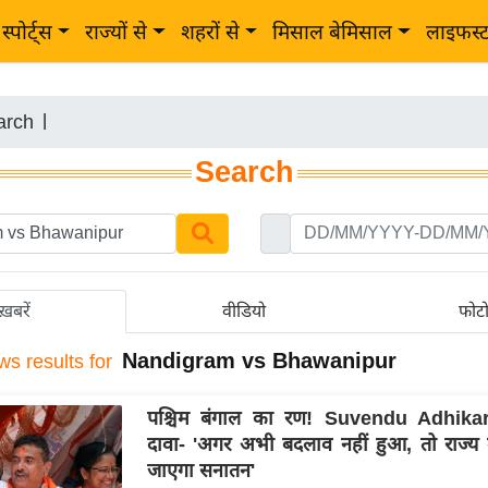
स्पोर्ट्स
राज्यों से
शहरों से
मिसाल बेमिसाल
लाइफस्
arch
|
Search
ख़बरें
वीडियो
फोट
Nandigram vs Bhawanipur
ws results for
पश्चिम बंगाल का रण! Suvendu Adhika
दावा- 'अगर अभी बदलाव नहीं हुआ, तो राज्य म
जाएगा सनातन'