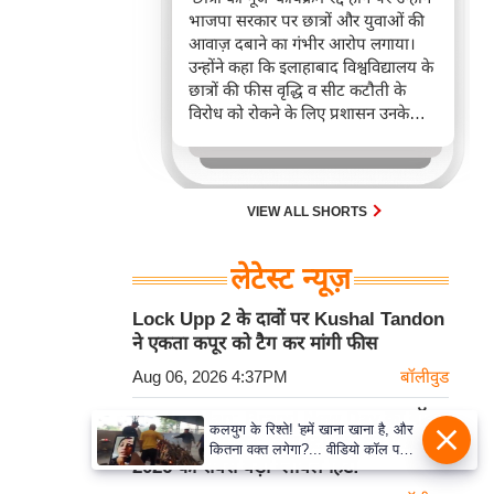
भाजपा सरकार पर छात्रों और युवाओं की
आवाज़ दबाने का गंभीर आरोप लगाया।
उन्होंने कहा कि इलाहाबाद विश्वविद्यालय के
छात्रों की फीस वृद्धि व सीट कटौती के
विरोध को रोकने के लिए प्रशासन उनके
कार्यक्रम को बाधित कर रहा है, पर वे छात्रों
के साथ खड़े रहेंगे।
VIEW ALL SHORTS
लेटेस्ट न्यूज़
Lock Upp 2 के दावों पर Kushal Tandon
ने एकता कपूर को टैग कर मांगी फीस
Aug 06, 2026 4:37PM
बॉलीवुड
Spider-Man: Brand New Day का बॉक्स
कलयुग के रिश्ते! 'हमें खाना खाना है, और
ऑफिस पर धमाका: 'टॉय स्टोरी 5' को पछाड़ा,
कितना वक्त लगेगा?... वीडियो कॉल पर
2026 की सबसे बड़ी ग्लोबल हिट!
पिता का अंतिम संस्कार देख रही बेटी के
शब्द! 5100 रुपये देकर निभाया फर्ज!