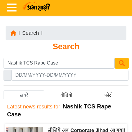
|
Search
|
ता
Search
ज़ा
ख
ब
र
रा
ष्ट्री
ख़बरें
वीडियो
फोटो
य
Nashik TCS Rape
Latest
news results for
अं
Case
त
र्रा
लीजिये अब Corporate Jihad आ गया!
ष्ट्री