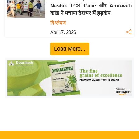
Nashik TCS Case और Amravati
य
कांड ने मचाया देशभर में हड़कंप
बि
विश्लेषण
ज़
Apr 17, 2026
ने
स
Load More...
उ
द्यो
ग
ज
ग
त
वि
शे
ष
ज्ञ
रा