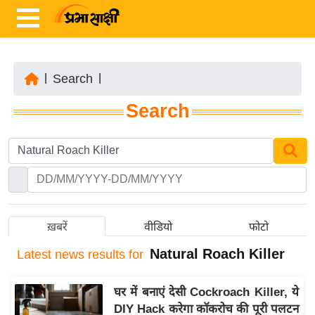
|
Search
|
ता
Search
ज़ा
ख
ब
र
रा
ष्ट्री
ख़बरें
वीडियो
फोटो
य
Natural Roach Killer
Latest
news results for
अं
त
घर में बनाएं देसी Cockroach Killer, ये
र्रा
DIY Hack करेगा कॉकरोच की पूरी पलटन
ष्ट्री