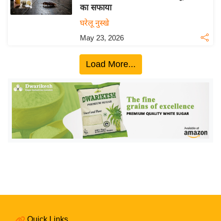
का सफाया
य
घरेलू नुस्खे
बि
May 23, 2026
ज़
ने
Load More...
स
उ
द्यो
ग
ज
ग
त
वि
शे
ष
ज्ञ
रा
Quick Links