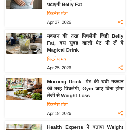
घटाएगी Belly Fat
य
फिटनेस मंत्रा
बि
Apr 27, 2026
ज़
ने
मक्खन की तरह पिघलेगी जिद्दी Belly
स
Fat, बस सुबह खाली पेट पी लें ये
उ
Magical Drink
द्यो
फिटनेस मंत्रा
ग
Apr 25, 2026
ज
ग
Morning Drink: पेट की चर्बी मक्खन
त
की तरह पिघलेगी, Gym जाए बिना होगा
वि
तेजी से Weight Loss
शे
फिटनेस मंत्रा
ष
Apr 18, 2026
ज्ञ
रा
Health Experts ने बताया Weight