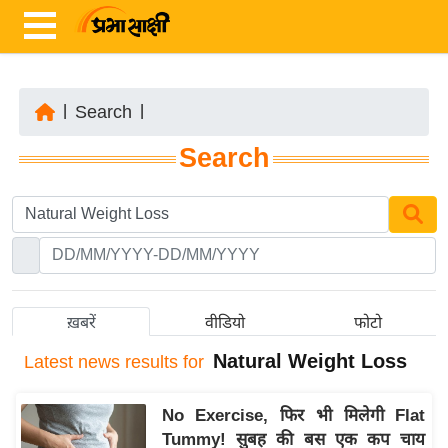
|
Search
|
ता
Search
ज़ा
ख
ब
र
रा
ष्ट्री
ख़बरें
वीडियो
फोटो
य
Natural Weight Loss
Latest
news results for
अं
त
No Exercise, फिर भी मिलेगी Flat
र्रा
Tummy! सुबह की बस एक कप चाय
ष्ट्री