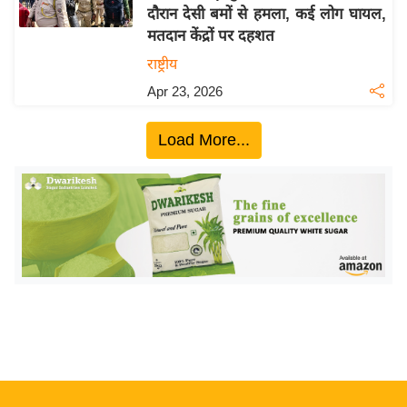
दौरान देसी बमों से हमला, कई लोग घायल,
य
मतदान केंद्रों पर दहशत
बि
राष्ट्रीय
ज़
Apr 23, 2026
ने
स
Load More...
उ
द्यो
ग
ज
ग
त
वि
शे
ष
ज्ञ
रा