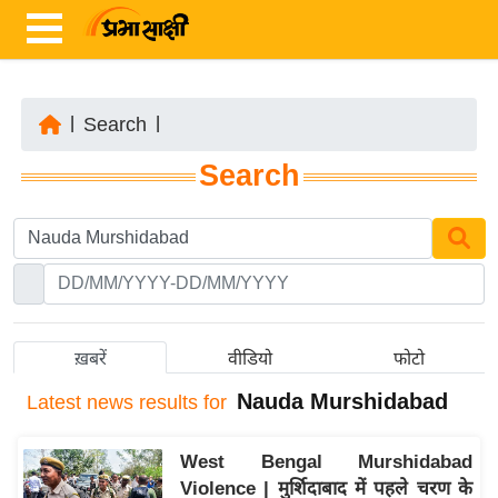
|
Search
|
ता
Search
ज़ा
ख
ब
र
रा
ष्ट्री
ख़बरें
वीडियो
फोटो
य
Nauda Murshidabad
Latest
news results for
अं
त
West Bengal Murshidabad
र्रा
Violence | मुर्शिदाबाद में पहले चरण के
ष्ट्री