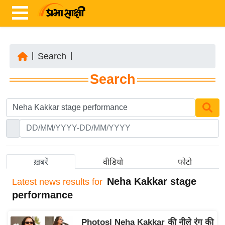
|
Search
|
ता
Search
ज़ा
ख
ब
र
रा
ष्ट्री
ख़बरें
वीडियो
फोटो
य
Neha Kakkar stage
Latest
news results for
अं
performance
त
र्रा
Photos| Neha Kakkar की नीले रंग की
ष्ट्री