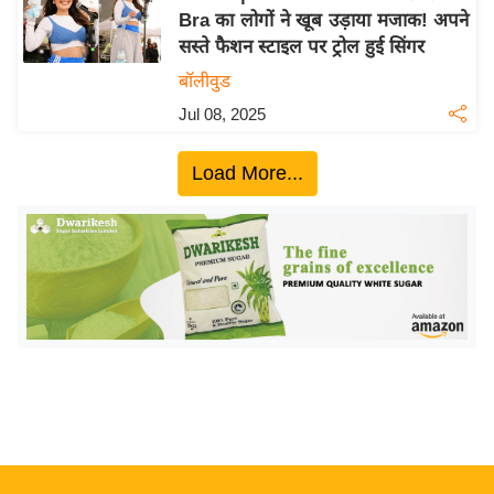
Bra का लोगों ने खूब उड़ाया मजाक! अपने
य
सस्ते फैशन स्टाइल पर ट्रोल हुई सिंगर
बि
बॉलीवुड
ज़
Jul 08, 2025
ने
स
Load More...
उ
द्यो
ग
ज
ग
त
वि
शे
ष
ज्ञ
रा