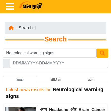
|
Search
|
ता
Search
ज़ा
ख
ब
र
रा
ष्ट्री
ख़बरें
वीडियो
फोटो
य
Neurological warning
Latest
news results for
अं
signs
त
र्रा
आम Headache और Brain Cancer
ष्ट्री