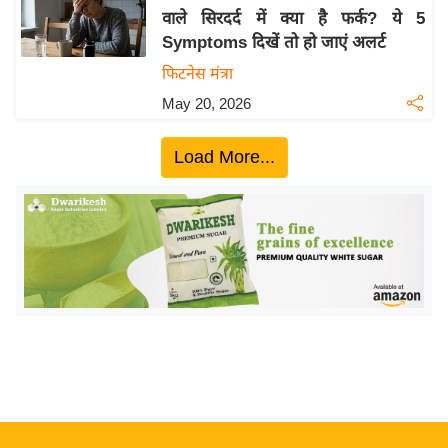
वाले सिरदर्द में क्या है फर्क? ये 5
य
Symptoms दिखें तो हो जाएं अलर्ट
बि
फिटनेस मंत्रा
ज़
May 20, 2026
ने
स
Load More...
उ
द्यो
ग
ज
ग
त
वि
शे
ष
ज्ञ
रा