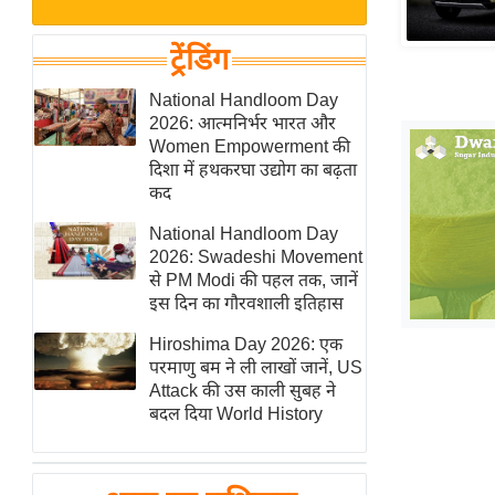
बजट
Hindi
खेल
News
ट्रेंडिंग
क्रिकेट
Hindi
National Handloom Day
IPL
2026: आत्मनिर्भर भारत और
Videos
2026
Women Empowerment की
क्राइम
दिशा में हथकरघा उद्योग का बढ़ता
कद
ई-पेपर
National Handloom Day
मिसाल बेमिसाल
2026: Swadeshi Movement
शख्सियत
से PM Modi की पहल तक, जानें
यंग इंडिया
इस दिन का गौरवशाली इतिहास
साहित्य जगत
Hiroshima Day 2026: एक
परमाणु बम ने ली लाखों जानें, US
ऑटो वर्ल्ड
Attack की उस काली सुबह ने
न्यूज ब्रीफ
बदल दिया World History
मनोरंजन जगत
बॉलीवुड