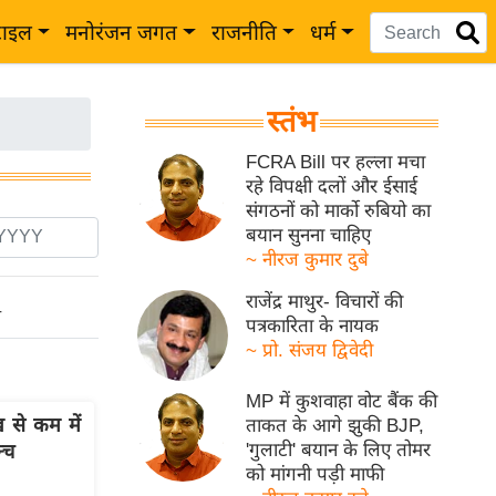
टाइल
मनोरंजन जगत
राजनीति
धर्म
स्तंभ
FCRA Bill पर हल्ला मचा
रहे विपक्षी दलों और ईसाई
संगठनों को मार्को रुबियो का
बयान सुनना चाहिए
~ नीरज कुमार दुबे
राजेंद्र माथुर- विचारों की
ो
पत्रकारिता के नायक
~ प्रो. संजय द्विवेदी
MP में कुशवाहा वोट बैंक की
से कम में
ताकत के आगे झुकी BJP,
'गुलाटी' बयान के लिए तोमर
्च
को मांगनी पड़ी माफी