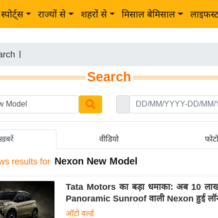
स्पोर्ट्स
राज्यों से
शहरों से
मिसाल बेमिसाल
लाइफस्
arch
|
Search
ख़बरें
वीडियो
फोट
Nexon New Model
ws results for
Tata Motors का बड़ा धमाका: अब 10 लाख 
Panoramic Sunroof वाली Nexon हुई लॉन
ऑटो वर्ल्ड