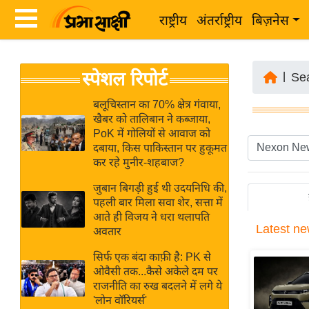
राष्ट्रीय
अंतर्राष्ट्रीय
बिज़नेस
Latest
ता
स्पेशल रिपोर्ट
News
|
Se
ज़ा
in
ख
बलूचिस्तान का 70% क्षेत्र गंवाया,
Hindi
खैबर को तालिबान ने कब्जाया,
ब
PoK में गोलियों से आवाज को
र
दबाया, किस पाकिस्तान पर हुकूमत
Hindi
कर रहे मुनीर-शहबाज?
राष्ट्रीय
News
अंतर्राष्ट्रीय
जुबान बिगड़ी हुई थी उदयनिधि की,
Live
पहली बार मिला सवा शेर, सत्ता में
बिज़नेस
आते ही विजय ने धरा थलापति
Latest
ne
उद्योग
अवतार
Breaking
जगत
News in
सिर्फ एक बंदा काफ़ी है: PK से
विशेषज्ञ
ओवैसी तक...कैसे अकेले दम पर
Hindi
राजनीति का रुख बदलने में लगे ये
राय
'लोन वॉरियर्स'