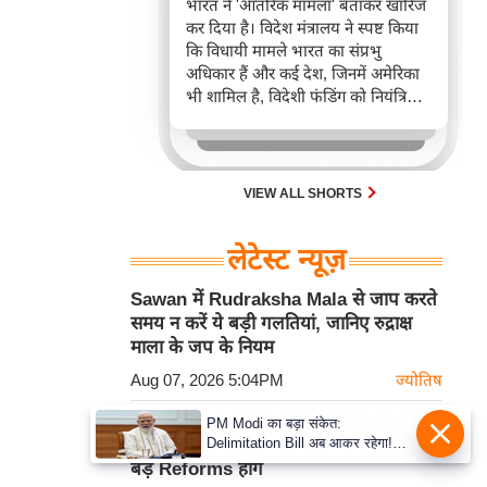
भारत ने 'आंतरिक मामला' बताकर खारिज
कर दिया है। विदेश मंत्रालय ने स्पष्ट किया
कि विधायी मामले भारत का संप्रभु
अधिकार हैं और कई देश, जिनमें अमेरिका
भी शामिल है, विदेशी फंडिंग को नियंत्रित
करने के लिए कानून रखते हैं। यह घटना
FCRA बिल को लेकर अंतरराष्ट्रीय बहस
और भारत-अमेरिका संबंधों के निहितार्थों
को दर्शाती है।
VIEW ALL SHORTS
लेटेस्ट न्यूज़
Sawan में Rudraksha Mala से जाप करते
समय न करें ये बड़ी गलतियां, जानिए रुद्राक्ष
माला के जप के नियम
Aug 07, 2026 5:04PM
ज्योतिष
Jharkhand JPSC-JSSC विवाद पर CM
PM Modi का बड़ा संकेत:
Delimitation Bill अब आकर रहेगा!
Soren बोले- सिस्टम की खामियां दूर करेंगे,
NDA के पास पूरा संख्या बल
बड़े Reforms होंगे