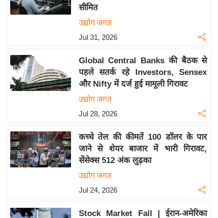
सीमित
य
उद्योग जगत
बि
Jul 31, 2026
ज़
ने
Global Central Banks की बैठक से
स
पहले सतर्क रहे Investors, Sensex
उ
और Nifty में दर्ज हुई मामूली गिरावट
द्यो
उद्योग जगत
ग
Jul 28, 2026
ज
ग
कच्चे तेल की कीमतें 100 डॉलर के पार
त
जाने से शेयर बाजार में भारी गिरावट,
वि
सेंसेक्स 512 अंक लुढ़का
शे
उद्योग जगत
ष
Jul 24, 2026
ज्ञ
रा
Stock Market Fall | ईरान-अमेरिका