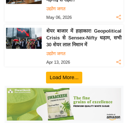
ख्सि
उद्योग जगत
य
त
May 06, 2026
यं
शेयर बाजार में हाहाकार! Geopolitical
ग
Crisis से Sensex-Nifty धड़ाम, सभी
इं
30 शेयर लाल निशान में
डि
उद्योग जगत
या
Apr 13, 2026
सा
हि
Load More...
त्य
ज
ग
त
ऑ
टो
व