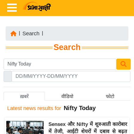
|
Search
|
ता
Search
ज़ा
ख
ब
र
रा
ष्ट्री
ख़बरें
वीडियो
फोटो
य
Nifty Today
Latest
news results for
अं
त
Sensex और Nifty में शुरुआती कारोबार
र्रा
में तेजी, आईटी शेयरों में दबाव से बढ़त
ष्ट्री