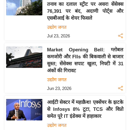
य
तनाव का दलाल स्ट्रीट पर असर! सेंसेक्स
ब
76,391 पर बंद, अदाणी पोर्ट्स और
ज
एसबीआई के शेयर फिसले
ट
उद्योग जगत
खे
Jul 23, 2026
ल
Market Opening Bell: ग्लोबल
क्रि
कमजोरी और FIIs की बिकवाली से बाजार
के
सुस्त; सेंसेक्स सपाट खुला, निफ्टी में 31
ट
अंकों की गिरावट
I
उद्योग जगत
P
Jun 23, 2026
L
2
आईटी सेक्टर में महाक्रैश! एक्सेंचर के झटके
0
से Infosys 8% टूटा, TCS और विप्रो
2
समेत पूरे IT इंडेक्स में हाहाकार
6
उद्योग जगत
क्रा