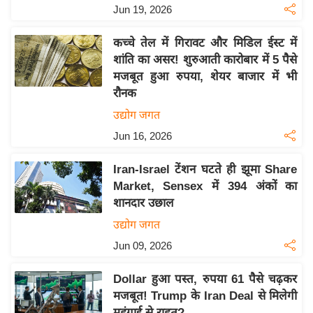
Jun 19, 2026
इ
म
कच्चे तेल में गिरावट और मिडिल ईस्ट में
ई
शांति का असर! शुरुआती कारोबार में 5 पैसे
-
मजबूत हुआ रुपया, शेयर बाजार में भी
पे
रौनक
प
उद्योग जगत
र
Jun 16, 2026
मि
सा
Iran-Israel टेंशन घटते ही झूमा Share
Market, Sensex में 394 अंकों का
ल
शानदार उछाल
बे
उद्योग जगत
मि
Jun 09, 2026
सा
ल
Dollar हुआ पस्त, रुपया 61 पैसे चढ़कर
मजबूत! Trump के Iran Deal से मिलेगी
श
महंगाई से राहत?