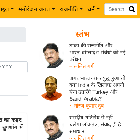
टाइल
मनोरंजन जगत
राजनीति
धर्म
स्तंभ
ढाका की राजनीति और
भारत-बांग्लादेश संबंधों की नई
परीक्षा
~ ललित गर्ग
अगर भारत-पाक युद्ध हुआ तो
क्या India के खिलाफ अपनी
ो
सेना उतारेंगे Turkey और
Saudi Arabia?
~ नीरज कुमार दुबे
संसदीय-गतिरोध से नहीं
रत का कहर!
चलेगा लोकतंत्र, संवाद ही है
ुंगथांग में
समाधान
~ ललित गर्ग