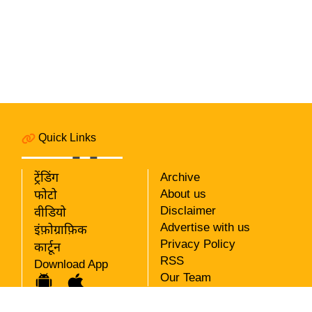
विश्लेषण
ट्रेंडिंग
Q
u
i
c
k
Quick Links
L
i
ट्रेंडिंग
Archive
n
About us
फोटो
k
Disclaimer
वीडियो
s
Advertise with us
इंफ़ोग्राफ़िक
विधानसभा
Privacy Policy
कार्टून
RSS
चुनाव
Download App
Our Team
फोटो
वीडियो