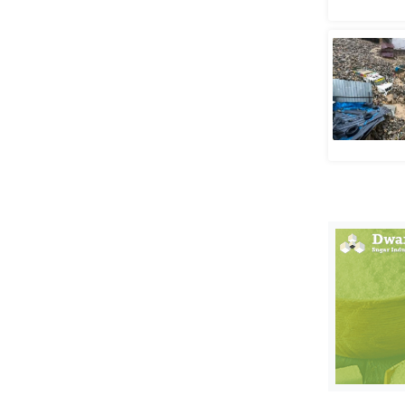
स्तंभ
एम.
आर.
आई.
चाय पर
समीक्षा
धर्म
ज्योतिष
प्रभु
महिमा/
धर्मस्थल
व्रत
त्योहार
राशिफल
विशेष