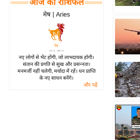
आज का राशिफल
हॉलीवुड
फिल्म समीक्षा
मेष | Aries
Breaking
News
लाइफस्टाइल
टेक्नॉलॉजी
नए लोगों से भेंट होंगी, जो लाभदायक होगी।
ब्यूटी/फैशन
संतान की प्रगति से सुख और प्रसन्नता।
घरेलू नुस्खे
मनमर्जी नहीं चलेगी, मर्यादा में रहें। धन प्राप्ति
के नए साधन बनेंगे।
पर्यटन स्थल
और पढ़ें
फिटनेस मंत्रा
रिलेशनशिप
राजनीति
विश्लेषण
समसामयिक
मातृभूमि