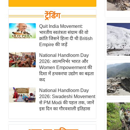
बजट
Hindi
खेल
News
ट्रेंडिंग
क्रिकेट
Hindi
Quit India Movement:
IPL
भारतीय स्वतंत्रता संग्राम की वो
Videos
2026
क्रांति जिसने हिला दी थी British
क्राइम
Empire की जड़ें
ई-पेपर
National Handloom Day
2026: आत्मनिर्भर भारत और
मिसाल बेमिसाल
Women Empowerment की
शख्सियत
दिशा में हथकरघा उद्योग का बढ़ता
यंग इंडिया
कद
साहित्य जगत
National Handloom Day
2026: Swadeshi Movement
ऑटो वर्ल्ड
से PM Modi की पहल तक, जानें
न्यूज ब्रीफ
इस दिन का गौरवशाली इतिहास
मनोरंजन जगत
बॉलीवुड