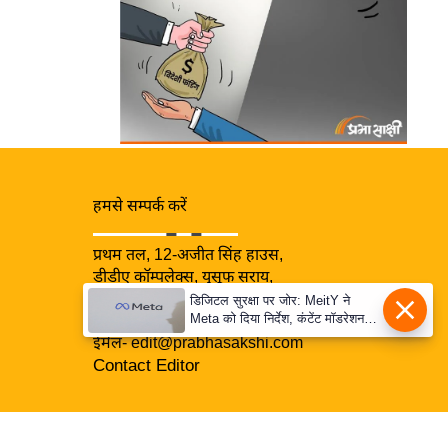
हमसे सम्पर्क करें
प्रथम तल, 12-अजीत सिंह हाउस,
डीडीए कॉम्पलेक्स, युसूफ सराय,
नई दिल्ली-110049
डिजिटल सुरक्षा पर जोर: MeitY ने
Meta को दिया निर्देश, कंटेंट मॉडरेशन
दूरभाषः- 011-26866034
मजबूत करे
ईमेल-
edit@prabhasakshi.com
Contact Editor