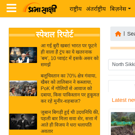
राष्ट्रीय
अंतर्राष्ट्रीय
बिज़नेस
Latest
ता
स्पेशल रिपोर्ट
News
|
Se
ज़ा
in
ख
आ गई बुरी खबर! भारत पर फूटने
Hindi
ही वाला है ट्रंप का ये खतरनाक
ब
'बम', 10 प्वाइंट में इसके असर को
र
समझें
Hindi
राष्ट्रीय
बलूचिस्तान का 70% क्षेत्र गंवाया,
News
अंतर्राष्ट्रीय
खैबर को तालिबान ने कब्जाया,
Live
PoK में गोलियों से आवाज को
बिज़नेस
दबाया, किस पाकिस्तान पर हुकूमत
Latest
ne
उद्योग
कर रहे मुनीर-शहबाज?
Breaking
जगत
News in
जुबान बिगड़ी हुई थी उदयनिधि की,
विशेषज्ञ
पहली बार मिला सवा शेर, सत्ता में
Hindi
आते ही विजय ने धरा थलापति
राय
अवतार