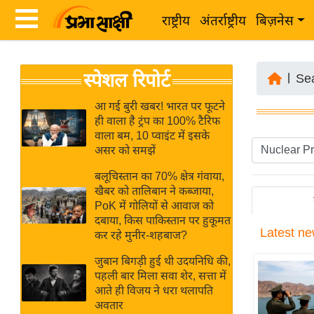
राष्ट्रीय
अंतर्राष्ट्रीय
बिज़नेस
Latest
ता
स्पेशल रिपोर्ट
News
|
Se
ज़ा
in
ख
आ गई बुरी खबर! भारत पर फूटने
Hindi
ही वाला है ट्रंप का 100% टैरिफ
ब
वाला बम, 10 प्वाइंट में इसके
र
असर को समझें
Hindi
राष्ट्रीय
बलूचिस्तान का 70% क्षेत्र गंवाया,
News
अंतर्राष्ट्रीय
खैबर को तालिबान ने कब्जाया,
Live
PoK में गोलियों से आवाज को
बिज़नेस
दबाया, किस पाकिस्तान पर हुकूमत
Latest
ne
उद्योग
कर रहे मुनीर-शहबाज?
Breaking
जगत
News in
जुबान बिगड़ी हुई थी उदयनिधि की,
विशेषज्ञ
पहली बार मिला सवा शेर, सत्ता में
Hindi
आते ही विजय ने धरा थलापति
राय
अवतार