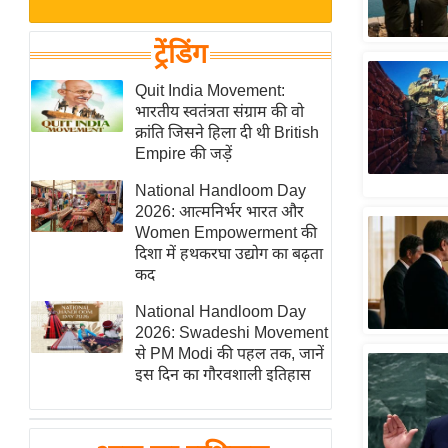
बजट
Hindi
खेल
News
ट्रेंडिंग
क्रिकेट
Hindi
Quit India Movement:
IPL
भारतीय स्वतंत्रता संग्राम की वो
Videos
2026
क्रांति जिसने हिला दी थी British
क्राइम
Empire की जड़ें
ई-पेपर
National Handloom Day
2026: आत्मनिर्भर भारत और
मिसाल बेमिसाल
Women Empowerment की
शख्सियत
दिशा में हथकरघा उद्योग का बढ़ता
यंग इंडिया
कद
साहित्य जगत
National Handloom Day
2026: Swadeshi Movement
ऑटो वर्ल्ड
से PM Modi की पहल तक, जानें
न्यूज ब्रीफ
इस दिन का गौरवशाली इतिहास
मनोरंजन जगत
बॉलीवुड