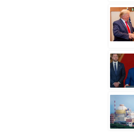
स्तंभ
एम.
आर.
आई.
चाय पर
समीक्षा
धर्म
ज्योतिष
प्रभु
महिमा/
धर्मस्थल
व्रत
त्योहार
राशिफल
विशेष