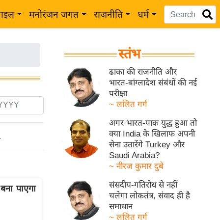
टाइल
मनोरंजन जगत
राजनीति
धर्म
स्तंभ
ढाका की राजनीति और
भारत-बांग्लादेश संबंधों की नई
परीक्षा
~ ललित गर्ग
अगर भारत-पाक युद्ध हुआ तो
क्या India के खिलाफ अपनी
ो
सेना उतारेंगे Turkey और
Saudi Arabia?
~ नीरज कुमार दुबे
संसदीय-गतिरोध से नहीं
 बना पाएगा
चलेगा लोकतंत्र, संवाद ही है
समाधान
~ ललित गर्ग