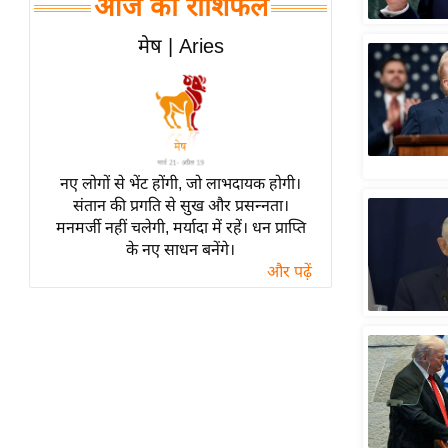
आज का राशिफल
हॉलीवुड
फिल्म समीक्षा
मेष | Aries
Breaking
News
लाइफस्टाइल
टेक्नॉलॉजी
नए लोगों से भेंट होंगी, जो लाभदायक होगी।
ब्यूटी/फैशन
संतान की प्रगति से सुख और प्रसन्नता।
घरेलू नुस्खे
मनमर्जी नहीं चलेगी, मर्यादा में रहें। धन प्राप्ति
के नए साधन बनेंगे।
पर्यटन स्थल
और पढ़ें
फिटनेस मंत्रा
रिलेशनशिप
राजनीति
विश्लेषण
समसामयिक
मातृभूमि