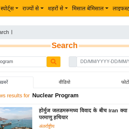
स्पोर्ट्स
राज्यों से
शहरों से
मिसाल बेमिसाल
लाइफस्
arch
|
Search
ख़बरें
वीडियो
फोट
Nuclear Program
ws results for
होर्मुज जलडमरूमध्य विवाद के बीच Iran क्या
परमाणु हथियार
अंतर्राष्ट्रीय