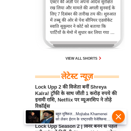
एक्टर की अर्ज़ी पर अपना आदेश सुरक्षित
रख लिया और मामले की अगली सुनवाई के
लिए 7 दिसंबर की तारीख तय की। शुरुआत
में तब्बू की ओर से पेश सीनियर एडवोकेट
स्वाति सुकुमार ने कोर्ट को बताया कि
पार्टियों के मेमो में सुधार कर लिया गया है
ताकि प्रतिवादी के तौर पर शामिल सोशल
मीडिया इंटरमीडियरीज़ की सही पहचान
दिखाई जा सके।
VIEW ALL SHORTS
लेटेस्ट न्यूज़
Lock Upp 2 की विजेता बनीं Shreya
Kalra! ट्रॉफी के साथ जीती 1 करोड़ रुपये की
इनामी राशि, Netflix पर व्यूअरशिप ने तोड़े
रिकॉर्ड्स
बहुत मुश्किल...Mojtaba Khamenei
Aug 06, 2026 2:00PM
बॉलीवुड
को लेकर ईरान के राष्ट्रपति पेजेश्कियान
ने क्या बड़ा खुलासा किया?
Lock Upp Season 2 | विनर बनने से पहले