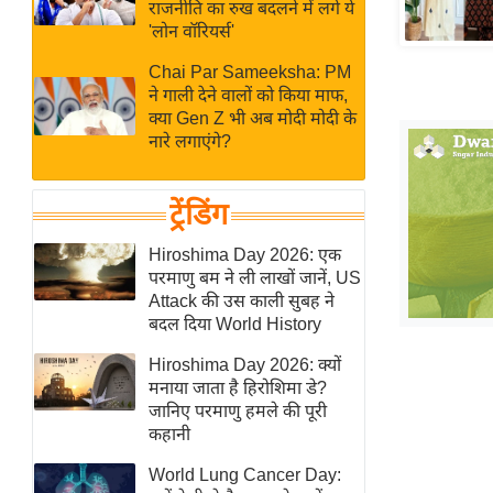
बजट
Hindi
राजनीति का रुख बदलने में लगे ये
'लोन वॉरियर्स'
खेल
News
क्रिकेट
Chai Par Sameeksha: PM
ने गाली देने वालों को किया माफ,
Hindi
IPL
क्या Gen Z भी अब मोदी मोदी के
Videos
2026
नारे लगाएंगे?
क्राइम
ई-पेपर
ट्रेंडिंग
मिसाल बेमिसाल
Hiroshima Day 2026: एक
शख्सियत
परमाणु बम ने ली लाखों जानें, US
Attack की उस काली सुबह ने
यंग इंडिया
बदल दिया World History
साहित्य जगत
Hiroshima Day 2026: क्यों
ऑटो वर्ल्ड
मनाया जाता है हिरोशिमा डे?
न्यूज ब्रीफ
जानिए परमाणु हमले की पूरी
कहानी
मनोरंजन जगत
बॉलीवुड
World Lung Cancer Day: