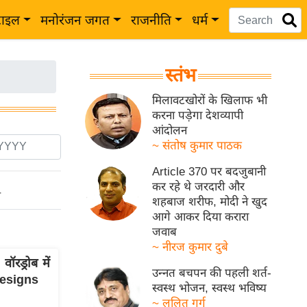
टाइल
मनोरंजन जगत
राजनीति
धर्म
स्तंभ
मिलावटखोरों के खिलाफ भी
करना पड़ेगा देशव्यापी
आंदोलन
~ संतोष कुमार पाठक
Article 370 पर बदजुबानी
कर रहे थे जरदारी और
ो
शहबाज शरीफ, मोदी ने खुद
आगे आकर दिया करारा
जवाब
~ नीरज कुमार दुबे
रड्रोब में
उन्नत बचपन की पहली शर्त-
Designs
स्वस्थ भोजन, स्वस्थ भविष्य
~ ललित गर्ग