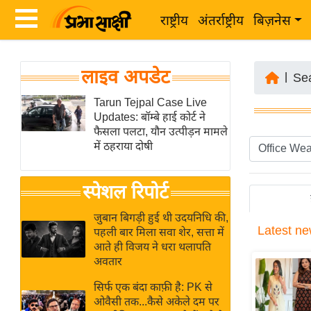
राष्ट्रीय
अंतर्राष्ट्रीय
बिज़नेस
Latest
ता
लाइव अपडेट
News
|
Se
ज़ा
in
Tarun Tejpal Case Live
ख
Updates: बॉम्बे हाई कोर्ट ने
Hindi
ब
फैसला पलटा, यौन उत्पीड़न मामले
र
में ठहराया दोषी
Hindi
राष्ट्रीय
News
स्पेशल रिपोर्ट
अंतर्राष्ट्रीय
Live
बिज़नेस
जुबान बिगड़ी हुई थी उदयनिधि की,
Latest
ne
उद्योग
पहली बार मिला सवा शेर, सत्ता में
Breaking
आते ही विजय ने धरा थलापति
जगत
News in
अवतार
विशेषज्ञ
Hindi
सिर्फ एक बंदा काफ़ी है: PK से
राय
ओवैसी तक...कैसे अकेले दम पर