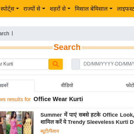
स्पोर्ट्स
राज्यों से
शहरों से
मिसाल बेमिसाल
लाइफस्
arch
|
Search
ख़बरें
वीडियो
फोट
Office Wear Kurti
ws results for
Summer में पाएं सबसे हटके Office Look, वॉ
शामिल करें ये Trendy Sleeveless Kurti 
ब्यूटी/फैशन