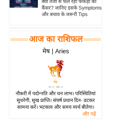
क्यों तेजी से फैल रहा फेफड़ों का
हॉलीवुड
कैंसर? जानिए इसके Symptoms
फिल्म समीक्षा
और बचाव के जरूरी Tips
Breaking
News
आज का राशिफल
लाइफस्टाइल
टेक्नॉलॉजी
मेष | Aries
ब्यूटी/फैशन
घरेलू नुस्खे
पर्यटन स्थल
फिटनेस मंत्रा
नौकरी में पदोन्नति और धन लाभ। परिस्थितियां
रिलेशनशिप
सुधरेगी, सुख प्राप्ति। संघर्ष प्रधान दिन- डटकर
सामना करें। भटकाव और समय व्यर्थ बीतेगा।
राजनीति
और पढ़ें
विश्लेषण
समसामयिक
मातृभूमि