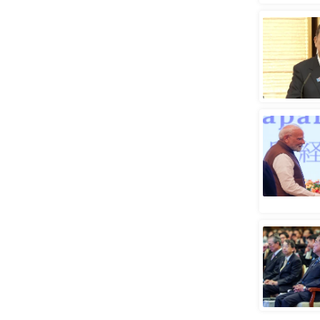
स्तंभ
एम.
आर.
आई.
चाय पर
समीक्षा
धर्म
ज्योतिष
प्रभु
महिमा/
धर्मस्थल
व्रत
त्योहार
राशिफल
विशेष