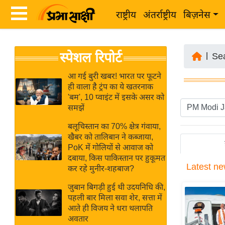
राष्ट्रीय
अंतर्राष्ट्रीय
बिज़नेस
Latest
ता
स्पेशल रिपोर्ट
News
|
Se
ज़ा
in
ख
आ गई बुरी खबर! भारत पर फूटने
Hindi
ही वाला है ट्रंप का ये खतरनाक
ब
'बम', 10 प्वाइंट में इसके असर को
र
समझें
Hindi
राष्ट्रीय
बलूचिस्तान का 70% क्षेत्र गंवाया,
News
अंतर्राष्ट्रीय
खैबर को तालिबान ने कब्जाया,
Live
PoK में गोलियों से आवाज को
बिज़नेस
दबाया, किस पाकिस्तान पर हुकूमत
Latest
ne
उद्योग
कर रहे मुनीर-शहबाज?
Breaking
जगत
News in
जुबान बिगड़ी हुई थी उदयनिधि की,
विशेषज्ञ
पहली बार मिला सवा शेर, सत्ता में
Hindi
आते ही विजय ने धरा थलापति
राय
अवतार