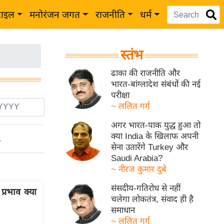
टाइल
मनोरंजन जगत
राजनीति
धर्म
स्तंभ
ढाका की राजनीति और
भारत-बांग्लादेश संबंधों की नई
परीक्षा
~ ललित गर्ग
अगर भारत-पाक युद्ध हुआ तो
क्या India के खिलाफ अपनी
ो
सेना उतारेंगे Turkey और
Saudi Arabia?
~ नीरज कुमार दुबे
संसदीय-गतिरोध से नहीं
प्रभाव क्या
चलेगा लोकतंत्र, संवाद ही है
समाधान
~ ललित गर्ग