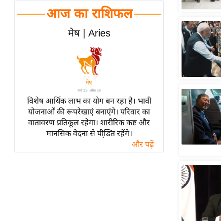
हॉलीवुड
आज का राशिफल
फिल्म समीक्षा
मेष | Aries
Breaking
News
लाइफस्टाइल
टेक्नॉलॉजी
ब्यूटी/फैशन
विशेष आर्थिक लाभ का योग बन रहा है। भावी
घरेलू नुस्खे
योजनाओं की रूपरेखाएं बनाएंगे। परिवार का
वातावरण प्रतिकूल रहेगा। शारीरिक कष्ट और
पर्यटन स्थल
मानसिक वेदना से पीडि़त रहेंगे।
फिटनेस मंत्रा
और पढ़ें
रिलेशनशिप
राजनीति
विश्लेषण
समसामयिक
मातृभूमि