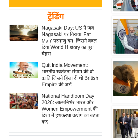
बजट
Hindi
खेल
News
ट्रेंडिंग
क्रिकेट
Hindi
Nagasaki Day: US ने जब
IPL
Nagasaki पर गिराया 'Fat
Videos
2026
Man' परमाणु बम, जिसने बदल
क्राइम
दिया World History का पूरा
चेहरा
ई-पेपर
Quit India Movement:
मिसाल बेमिसाल
भारतीय स्वतंत्रता संग्राम की वो
शख्सियत
क्रांति जिसने हिला दी थी British
यंग इंडिया
Empire की जड़ें
साहित्य जगत
National Handloom Day
2026: आत्मनिर्भर भारत और
ऑटो वर्ल्ड
Women Empowerment की
न्यूज ब्रीफ
दिशा में हथकरघा उद्योग का बढ़ता
कद
मनोरंजन जगत
बॉलीवुड