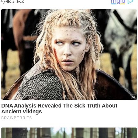
ड
हॉ
ली
वु
ड
फि
ल्म
स
मी
क्षा
B
r
e
a
k
i
n