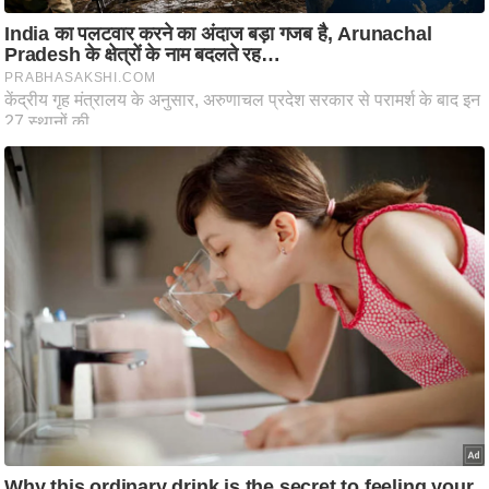
ष
ण
स
म
सा
म
यि
क
मा
तृ
भू
मि
स्तं
भ
ए
म
.