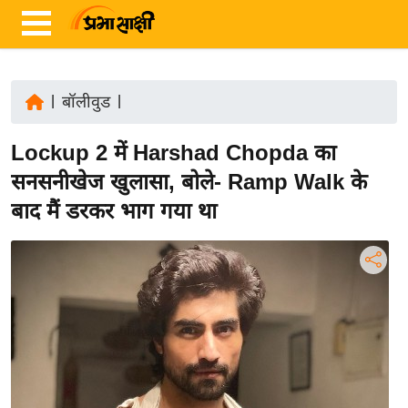
|
बॉलीवुड
|
ता
Lockup 2 में Harshad Chopda का
ज़ा
ख
सनसनीखेज खुलासा, बोले- Ramp Walk के
ब
बाद मैं डरकर भाग गया था
र
रा
ष्ट्री
य
अं
त
र्रा
ष्ट्री