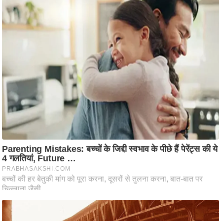
ति
ष
प्र
भु
म
हि
मा
/
ध
र्म
स्थ
ल
व्र
त
त्यो
हा
र