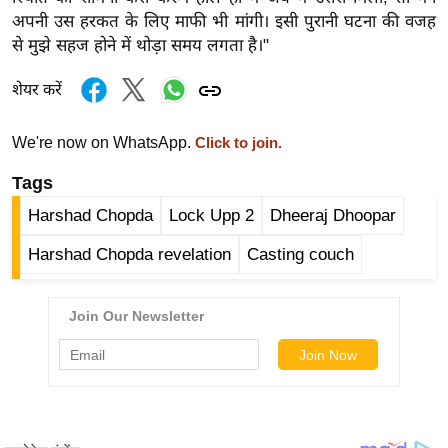
र्ल्ड
अपनी उस हरकत के लिए माफी भी मांगी। इसी पुरानी घटना की वजह
से मुझे सहज होने में थोड़ा समय लगता है।"
न्यू
ज
शेयर करें
ब्री
फ
We're now on WhatsApp.
Click to join.
म
Tags
नो
रं
Harshad Chopda
Lock Upp 2
Dheeraj Dhoopar
ज
Harshad Chopda revelation
Casting couch
न
ज
ग
त
बॉ
ली
वु