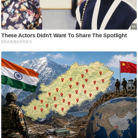
ट
ने
स
मं
त्रा
रि
ले
श
न
शि
प
रा
ज
नी
ति
वि
श्ले