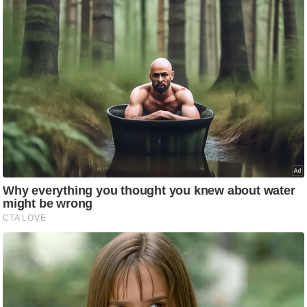
g
N
e
w
s
ला
इ
फ
स्टा
इ
ल
टे
क्नॉ
लॉ
जी
ब्यू
टी