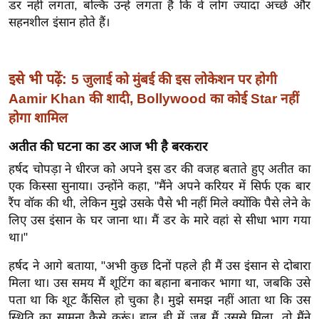
ख्सि
डर नहीं लगता, बल्कि उन्हें लगता है कि वे लोग ज्यादा अच्छे और
सहनशील इंसान होते हैं।
य
त
यं
इसे भी पढ़ें:
5 जुलाई को मुंबई की इस लोकेशन पर होगी
ग
Aamir Khan की शादी, Bollywood का कोई Star नहीं
इं
होगा शामिल
डि
या
अतीत की घटना का डर आज भी है बरकरार
सा
हर्षद चोपड़ा ने धीरज को अपने इस डर की वजह बताते हुए अतीत का
हि
एक किस्सा सुनाया। उन्होंने कहा, "मैंने अपने करियर में सिर्फ एक बार
त्य
रैंप वॉक की थी, लेकिन मुझे उसके पैसे भी नहीं मिले क्योंकि पैसे लेने के
ज
लिए उस इंसान के घर जाना था। मैं डर के मारे वहां से सीधा भाग गया
ग
था।"
त
हर्षद ने आगे बताया, "अभी कुछ दिनों पहले ही मैं उस इंसान से दोबारा
ऑ
मिला था। उस समय मैं शूटिंग का बहाना बनाकर भागा था, जबकि उसे
टो
पता था कि शूट कैंसिल हो चुका है। मुझे समझ नहीं आता था कि उस
व
स्थिति का सामना कैसे करूं। हाल ही में जब मैं उससे मिला, तो मैंने