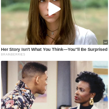
/
फै
श
न
घ
रे
लू
नु
स्खे
प
र्य
ट
न
स्थ
ल
फि