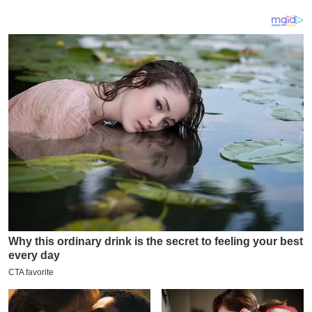
य
ब
ज
ट
खे
ल
क्रि
के
ट
I
P
L
2
0
2
6
क्रा