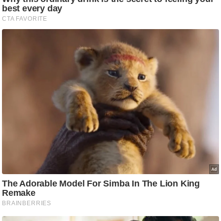
आ
र
.
आ
ई
.
चा
य
प
र
स
मी
क्षा
ध
र्म
ज्यो