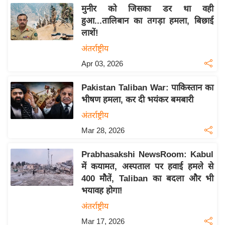
य
मुनीर को जिसका डर था वही
ब
हुआ...तालिबान का तगड़ा हमला, बिछाई
ज
लाशें!
ट
अंतर्राष्ट्रीय
खे
Apr 03, 2026
ल
Pakistan Taliban War: पाकिस्तान का
क्रि
भीषण हमला, कर दी भयंकर बमबारी
के
ट
अंतर्राष्ट्रीय
I
Mar 28, 2026
P
Prabhasakshi NewsRoom: Kabul
L
में कयामत, अस्पताल पर हवाई हमले से
2
400 मौतें, Taliban का बदला और भी
0
भयावह होगा!
2
अंतर्राष्ट्रीय
6
Mar 17, 2026
क्रा