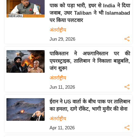
पाक को पड़ा भारी, इधर से India ने दिया
य
जवाब, उधर Taliban ने भी Islamabad
बि
पर किया पलटवार
ज़
अंतर्राष्ट्रीय
ने
Jun 29, 2026
स
उ
पाकिस्तान ने अफगानिस्तान पर की
द्यो
एयरस्ट्राइक, तालिबान ने निकाला बाहुबलि,
ग
जंग शुरू!
ज
अंतर्राष्ट्रीय
ग
Jun 11, 2026
त
वि
ईरान ने US वार्ता के बीच पाक पर तालिबान
शे
का हमला, दागे रॉकेट, भागी मुनीर की सेना
ष
अंतर्राष्ट्रीय
ज्ञ
Apr 11, 2026
रा