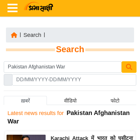
|
Search
|
ता
Search
ज़ा
ख
ब
र
रा
ष्ट्री
ख़बरें
वीडियो
फोटो
य
Pakistan Afghanistan
Latest
news results for
अं
War
त
र्रा
Karachi Attack में भारत को घसीटना
ष्ट्री