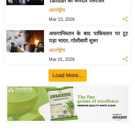
Taliban का जोरदार पलटवार
ख्सि
य
अंतर्राष्ट्रीय
त
Mar 13, 2026
यं
अफगानिस्तान के बाद पाकिस्तान पर टूट
ग
पड़ा भारत..गोलीबारी शुरू!
इं
अंतर्राष्ट्रीय
डि
या
Mar 01, 2026
सा
Load More...
हि
त्य
ज
ग
त
ऑ
टो
व