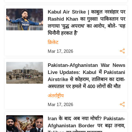
इ
Kabul Air Strike | काबुल नरसंहार पर
म
Rashid Khan का गुस्सा! पाकिस्तान पर
ई
लगाया 'युद्ध अपराध' का आरोप, बोले- 'यह
-
घिनौनी हरकत है'
पे
क्रिकेट
प
Mar 17, 2026
र
मि
Pakistan-Afghanistan War News
सा
Live Updates: Kabul में Pakistani
ल
Airstrike से कोहराम, तालिबान का दावा-
अस्पताल पर हमले में 400 लोगों की मौत
बे
अंतर्राष्ट्रीय
मि
Mar 17, 2026
सा
ल
Iran के बाद अब नया मोर्चा? Pakistan-
Afghanistan Border पर बढ़ा तनाव,
श