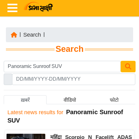
|
Search
|
ता
Search
ज़ा
ख
ब
र
रा
ष्ट्री
ख़बरें
वीडियो
फोटो
य
Panoramic Sunroof
Latest
news results for
अं
SUV
त
र्रा
महिंद्रा Scorpio N Facelift ADAS
ष्ट्री