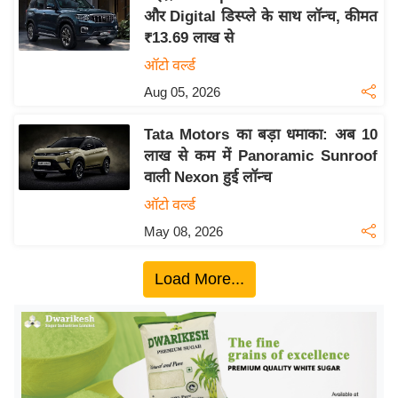
और Digital डिस्प्ले के साथ लॉन्च, कीमत
य
₹13.69 लाख से
बि
ऑटो वर्ल्ड
ज़
Aug 05, 2026
ने
स
Tata Motors का बड़ा धमाका: अब 10
उ
लाख से कम में Panoramic Sunroof
द्यो
वाली Nexon हुई लॉन्च
ग
ऑटो वर्ल्ड
ज
May 08, 2026
ग
त
Load More...
वि
शे
ष
ज्ञ
रा