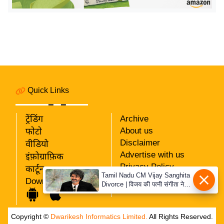
य
ब
ज
ट
खे
ल
क्रि
Quick Links
के
ट
ट्रेंडिंग
Archive
I
About us
फोटो
P
Disclaimer
वीडियो
Advertise with us
L
इंफ़ोग्राफ़िक
Privacy Policy
2
कार्टून
Tamil Nadu CM Vijay Sanghita
RSS
Download App
0
Divorce | विजय की पत्नी संगीता ने
Our Team
वापस ली तलाक की अर्जी, कोर्ट ने
2
मामले को किया निपटाया
6
Copyright ©
Dwarikesh Informatics Limited.
All Rights Reserved.
क्रा