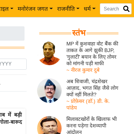
टाइल
मनोरंजन जगत
राजनीति
धर्म
स्तंभ
MP में कुशवाहा वोट बैंक की
ताकत के आगे झुकी BJP,
'गुलाटी' बयान के लिए तोमर
को मांगनी पड़ी माफी
~ नीरज कुमार दुबे
अब शिवाजी, चंद्रशेखर
ो
आज़ाद, भगत सिंह जैसे लोग
क्यों नहीं मिलते?
~ प्रोफ़ेसर (डॉ.) डी. के.
पांडेय
ब में बड़ी
मिलावटखोरों के खिलाफ भी
गोला-बारूद
करना पड़ेगा देशव्यापी
आंदोलन