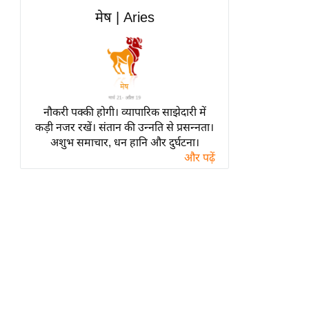
हॉलीवुड
मेष | Aries
फिल्म समीक्षा
Breaking
News
लाइफस्टाइल
नौकरी पक्की होगी। व्यापारिक साझेदारी में
टेक्नॉलॉजी
कड़ी नजर रखें। संतान की उन्नति से प्रसन्नता।
ब्यूटी/फैशन
अशुभ समाचार, धन हानि और दुर्घटना।
घरेलू नुस्खे
और पढ़ें
पर्यटन स्थल
फिटनेस मंत्रा
रिलेशनशिप
राजनीति
विश्लेषण
समसामयिक
मातृभूमि