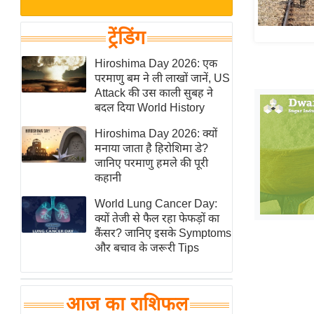
बजट
Hindi
खेल
News
ट्रेंडिंग
क्रिकेट
Hindi
Hiroshima Day 2026: एक
IPL
परमाणु बम ने ली लाखों जानें, US
Videos
2026
Attack की उस काली सुबह ने
क्राइम
बदल दिया World History
ई-पेपर
Hiroshima Day 2026: क्यों
मनाया जाता है हिरोशिमा डे?
मिसाल बेमिसाल
जानिए परमाणु हमले की पूरी
शख्सियत
कहानी
यंग इंडिया
World Lung Cancer Day:
साहित्य जगत
क्यों तेजी से फैल रहा फेफड़ों का
कैंसर? जानिए इसके Symptoms
ऑटो वर्ल्ड
और बचाव के जरूरी Tips
न्यूज ब्रीफ
मनोरंजन जगत
आज का राशिफल
बॉलीवुड