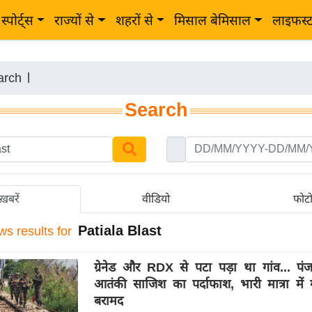
स्पोर्ट्स
राज्यों से
शहरों से
मिसाल बेमिसाल
लाइफस्
arch
|
Search
ख़बरें
वीडियो
फोट
Patiala Blast
ws results for
ग्रेनेड और RDX से पटा पड़ा था गांव... पंजा
आतंकी साजिश का पर्दाफाश, भारी मात्रा में 
बरामद