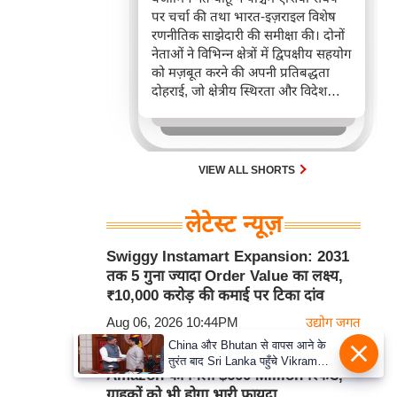
पर चर्चा की तथा भारत-इज़राइल विशेष
रणनीतिक साझेदारी की समीक्षा की। दोनों
नेताओं ने विभिन्न क्षेत्रों में द्विपक्षीय सहयोग
को मज़बूत करने की अपनी प्रतिबद्धता
दोहराई, जो क्षेत्रीय स्थिरता और विदेश
नीति में भारत के बढ़ते महत्व को रेखांकित
करता है।
VIEW ALL SHORTS
लेटेस्ट न्यूज़
Swiggy Instamart Expansion: 2031
तक 5 गुना ज्यादा Order Value का लक्ष्य,
₹10,000 करोड़ की कमाई पर टिका दांव
Aug 06, 2026 10:44PM
उद्योग जगत
China और Bhutan से वापस आने के
US Supreme Court के बड़े फैसले के बाद
तुरंत बाद Sri Lanka पहुँचे Vikram
Amazon को मिला $600 Million रिफंड,
Misri, भारत के जबरदस्त दाँव से दुनिया
ग्राहकों को भी होगा भारी फायदा
हुई हैरान