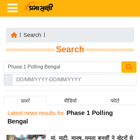
|
Search
|
ता
Search
ज़ा
ख
ब
र
रा
ष्ट्री
ख़बरें
वीडियो
फोटो
य
Phase 1 Polling
Latest
news results for
अं
Bengal
त
र्रा
मां, माटी, मानुष..ममता बनर्जी ने वोटरों से
ष्ट्री