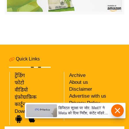
य
ब
ज
ट
खे
ल
क्रि
के
Quick Links
ट
I
ट्रेंडिंग
Archive
P
About us
फोटो
Disclaimer
L
वीडियो
Advertise with us
इंफ़ोग्राफ़िक
2
Privacy Policy
कार्टून
0
डिजिटल सुरक्षा पर जोर: MeitY ने
RSS
Download App
2
Meta को दिया निर्देश, कंटेंट मॉडरेशन
Our Team
मजबूत करे
6
क्रा