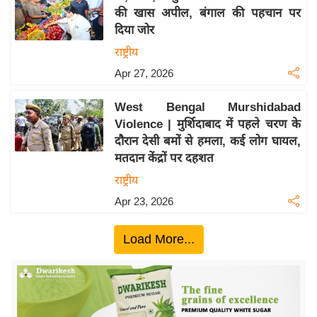
की खास अपील, बंगाल की पहचान पर
य
दिया जोर
बि
राष्ट्रीय
ज़
Apr 27, 2026
ने
स
West Bengal Murshidabad
उ
Violence | मुर्शिदाबाद में पहले चरण के
द्यो
दौरान देसी बमों से हमला, कई लोग घायल,
ग
मतदान केंद्रों पर दहशत
ज
राष्ट्रीय
ग
Apr 23, 2026
त
वि
Load More...
शे
ष
ज्ञ
रा