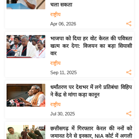
चला सकता
य
राष्ट्रीय
बि
Apr 06, 2026
ज़
ने
भाजपा को दिया हर वोट केरल की पवित्रता
स
खत्म कर देगा: विजयन का बड़ा सियासी
उ
वार
द्यो
राष्ट्रीय
ग
Sep 11, 2025
ज
ग
धर्मांतरण पर देशभर में लगे प्रतिबंध! विहिप
त
ने केंद्र से मांगा कड़ा कानून
वि
राष्ट्रीय
शे
Jul 30, 2025
ष
ज्ञ
छत्तीसगढ़ में गिरफ्तार केरल की ननों को
रा
जमानत देने से इनकार, NIA कोर्ट में अगली