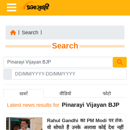
|
Search
|
ता
Search
ज़ा
ख
ब
र
रा
ष्ट्री
ख़बरें
वीडियो
फोटो
य
Pinarayi Vijayan BJP
Latest
news results for
अं
त
Rahul Gandhi का PM Modi पर तंज-
र्रा
वो सोचते हैं उनके अलावा कोई देश नहीं
ष्ट्री