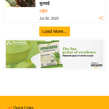
य
सुनवाई
ब
राष्ट्रीय
ज
Jul 30, 2025
ट
खे
Load More...
ल
क्रि
के
ट
I
P
L
2
0
2
6
Quick Links
क्रा