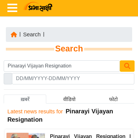
|
Search
|
ता
Search
ज़ा
ख
ब
र
रा
ष्ट्री
ख़बरें
वीडियो
फोटो
य
Pinarayi Vijayan
Latest
news results for
अं
Resignation
त
र्रा
Pinarayi Vijayan Resignation |
ष्ट्री