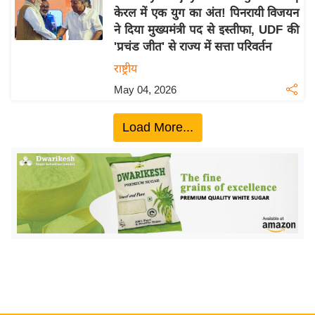
केरल में एक युग का अंत! पिनरायी विजयन
य
ने दिया मुख्यमंत्री पद से इस्तीफा, UDF की
बि
'प्रचंड जीत' से राज्य में सत्ता परिवर्तन
ज़
राष्ट्रीय
ने
May 04, 2026
स
उ
Load More...
द्यो
ग
ज
ग
त
वि
शे
ष
ज्ञ
रा