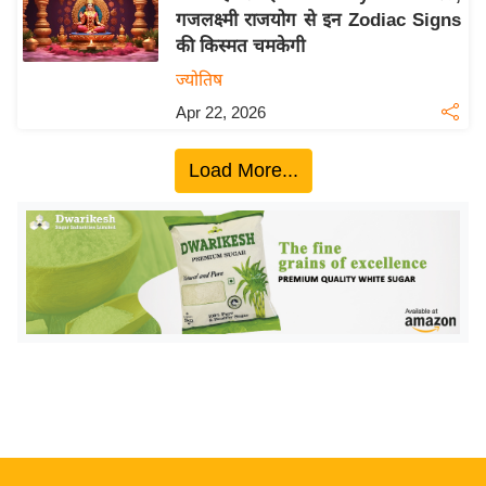
गजलक्ष्मी राजयोग से इन Zodiac Signs
य
की किस्मत चमकेगी
बि
ज्योतिष
ज़
Apr 22, 2026
ने
स
Load More...
उ
द्यो
ग
ज
ग
त
वि
शे
ष
ज्ञ
रा