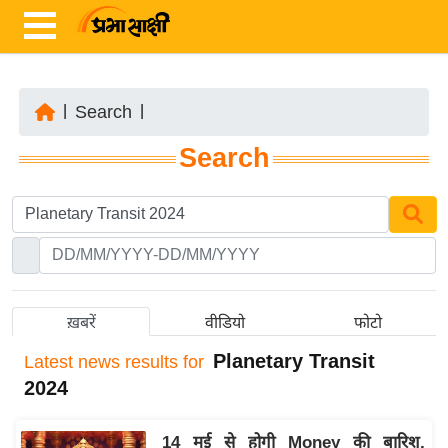
|
Search
|
ता
Search
ज़ा
ख
ब
र
रा
ष्ट्री
ख़बरें
वीडियो
फोटो
य
Planetary Transit
Latest
news results for
अं
2024
त
र्रा
14 मई से होगी Money की बारिश,
ष्ट्री