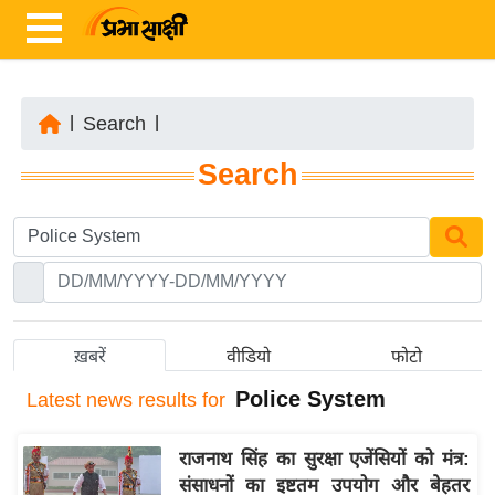
|
Search
|
ता
Search
ज़ा
ख
ब
र
रा
ष्ट्री
ख़बरें
वीडियो
फोटो
य
Police System
Latest
news results for
अं
त
राजनाथ सिंह का सुरक्षा एजेंसियों को मंत्र:
र्रा
संसाधनों का इष्टतम उपयोग और बेहतर
ष्ट्री