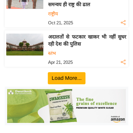
समन्वय ही राष्ट्र की ढाल
य
राष्ट्रीय
बि
Oct 21, 2025
ज़
ने
अदालतों से फटकार खाकर भी नहीं सुधर
स
रही देश की पुलिस
उ
स्तंभ
द्यो
Apr 21, 2025
ग
ज
Load More...
ग
त
वि
शे
ष
ज्ञ
रा