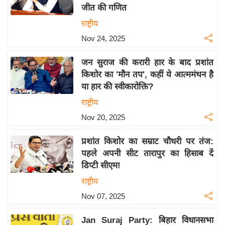
जीत की गणित
य
राष्ट्रीय
बि
Nov 24, 2025
ज़
ने
जन सुराज की करारी हार के बाद प्रशांत
स
किशोर का 'मौन तप', कहीं ये आत्ममंथन है
उ
या हार की स्वीकारोक्ति?
द्यो
राष्ट्रीय
ग
Nov 20, 2025
ज
ग
प्रशांत किशोर का सम्राट चौधरी पर तंज:
त
पहले अपनी सीट तारापुर का हिसाब दें
वि
डिप्टी सीएम!
शे
राष्ट्रीय
ष
Nov 07, 2025
ज्ञ
रा
Jan Suraj Party: बिहार विधानसभा