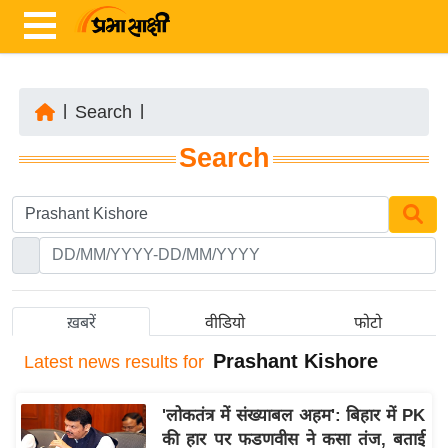
|
Search
|
ता
Search
ज़ा
ख
ब
र
रा
ष्ट्री
ख़बरें
वीडियो
फोटो
य
Prashant Kishore
Latest
news results for
अं
त
'लोकतंत्र में संख्याबल अहम': बिहार में PK
र्रा
की हार पर फडणवीस ने कसा तंज, बताई
ष्ट्री