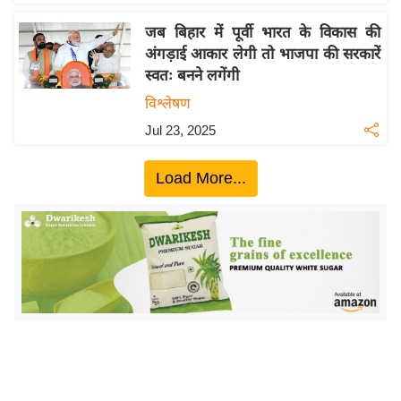
ख्सि
य
जब बिहार में पूर्वी भारत के विकास की
त
अंगड़ाई आकार लेगी तो भाजपा की सरकारें
स्वतः बनने लगेंगी
यं
ग
विश्लेषण
इं
Jul 23, 2025
डि
या
Load More...
सा
हि
त्य
ज
ग
त
ऑ
टो
व