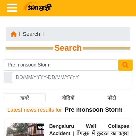
|
Search
|
ता
Search
ज़ा
ख
ब
र
रा
ष्ट्री
ख़बरें
वीडियो
फोटो
य
Pre monsoon Storm
Latest
news results for
अं
त
Bengaluru Wall Collapse
र्रा
Accident | बेंगलुरु में कुदरत का कहर!
ष्ट्री