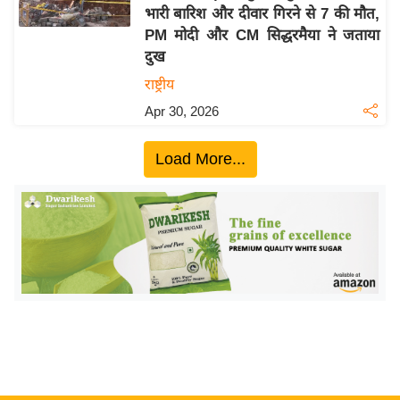
भारी बारिश और दीवार गिरने से 7 की मौत,
य
PM मोदी और CM सिद्धरमैया ने जताया
बि
दुख
ज़
राष्ट्रीय
ने
Apr 30, 2026
स
उ
Load More...
द्यो
ग
ज
ग
त
वि
शे
ष
ज्ञ
रा