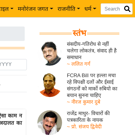
टाइल
मनोरंजन जगत
राजनीति
धर्म
स्तंभ
संसदीय-गतिरोध से नहीं
चलेगा लोकतंत्र, संवाद ही है
समाधान
~ ललित गर्ग
FCRA Bill पर हल्ला मचा
रहे विपक्षी दलों और ईसाई
ो
संगठनों को मार्को रुबियो का
बयान सुनना चाहिए
~ नीरज कुमार दुबे
राजेंद्र माथुर- विचारों की
ऐसा काम न
पत्रकारिता के नायक
े, अदालत का
~ प्रो. संजय द्विवेदी