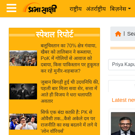
राष्ट्रीय
अंतर्राष्ट्रीय
बिज़नेस
Latest
ता
स्पेशल रिपोर्ट
News
|
Se
ज़ा
in
ख
बलूचिस्तान का 70% क्षेत्र गंवाया,
Hindi
खैबर को तालिबान ने कब्जाया,
ब
PoK में गोलियों से आवाज को
र
दबाया, किस पाकिस्तान पर हुकूमत
Hindi
कर रहे मुनीर-शहबाज?
राष्ट्रीय
News
अंतर्राष्ट्रीय
जुबान बिगड़ी हुई थी उदयनिधि की,
Live
पहली बार मिला सवा शेर, सत्ता में
बिज़नेस
आते ही विजय ने धरा थलापति
Latest
ne
उद्योग
अवतार
Breaking
जगत
News in
सिर्फ एक बंदा काफ़ी है: PK से
विशेषज्ञ
ओवैसी तक...कैसे अकेले दम पर
Hindi
राजनीति का रुख बदलने में लगे ये
राय
'लोन वॉरियर्स'