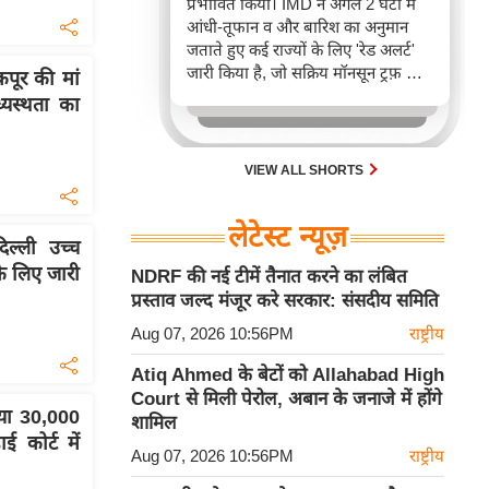
प्रभावित किया। IMD ने अगले 2 घंटों में
आंधी-तूफान व और बारिश का अनुमान
जताते हुए कई राज्यों के लिए 'रेड अलर्ट'
जारी किया है, जो सक्रिय मॉनसून ट्रफ़ और
पूर की मां
चक्रवाती हवाओं के घेरे का परिणाम है,
यस्थता का
जिससे यातायात बाधित होने के साथ-साथ
सफदरजंग अस्पताल में भी जलभराव की
स्थिति बनी।
VIEW ALL SHORTS
लेटेस्ट न्यूज़
्ली उच्च
के लिए जारी
NDRF की नई टीमें तैनात करने का लंबित
प्रस्ताव जल्द मंजूर करे सरकार: संसदीय समिति
Aug 07, 2026 10:56PM
राष्ट्रीय
Atiq Ahmed के बेटों को Allahabad High
Court से मिली पेरोल, अबान के जनाजे में होंगे
या 30,000
शामिल
ई कोर्ट में
Aug 07, 2026 10:56PM
राष्ट्रीय