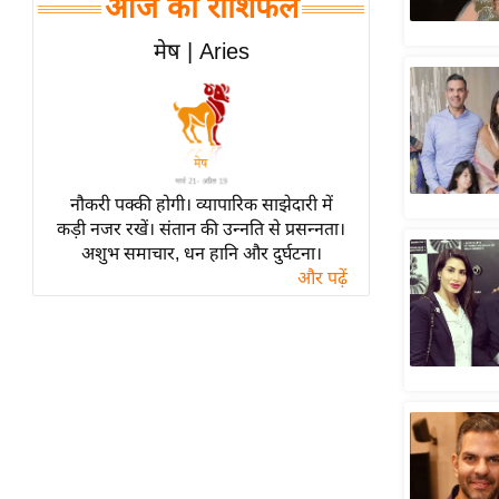
आज का राशिफल
हॉलीवुड
फिल्म समीक्षा
मेष | Aries
Breaking
News
लाइफस्टाइल
टेक्नॉलॉजी
नौकरी पक्की होगी। व्यापारिक साझेदारी में
ब्यूटी/फैशन
कड़ी नजर रखें। संतान की उन्नति से प्रसन्नता।
घरेलू नुस्खे
अशुभ समाचार, धन हानि और दुर्घटना।
और पढ़ें
पर्यटन स्थल
फिटनेस मंत्रा
रिलेशनशिप
राजनीति
विश्लेषण
समसामयिक
मातृभूमि