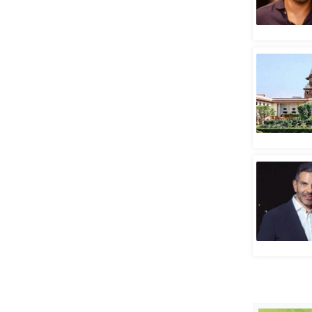
स्तंभ
एम.
आर.
आई.
चाय पर
समीक्षा
धर्म
ज्योतिष
प्रभु
महिमा/
धर्मस्थल
व्रत
त्योहार
राशिफल
विशेष