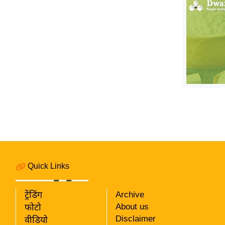
विश्लेषण
ट्रेंडिंग
Q
u
i
c
k
L
i
n
k
s
Quick Links
विधानसभा
चुनाव
ट्रेंडिंग
Archive
फोटो
About us
फोटो
Disclaimer
वीडियो
वीडियो