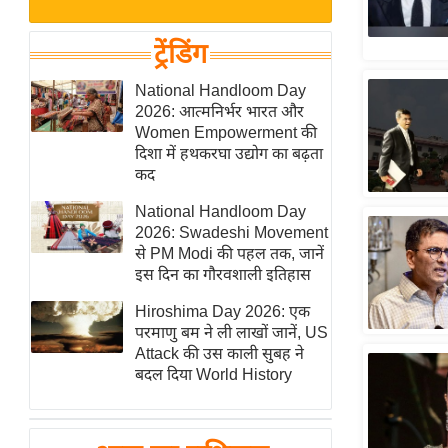
बजट
Hindi
खेल
News
ट्रेंडिंग
क्रिकेट
Hindi
National Handloom Day
IPL
2026: आत्मनिर्भर भारत और
Videos
2026
Women Empowerment की
क्राइम
दिशा में हथकरघा उद्योग का बढ़ता
कद
ई-पेपर
National Handloom Day
मिसाल बेमिसाल
2026: Swadeshi Movement
शख्सियत
से PM Modi की पहल तक, जानें
यंग इंडिया
इस दिन का गौरवशाली इतिहास
साहित्य जगत
Hiroshima Day 2026: एक
परमाणु बम ने ली लाखों जानें, US
ऑटो वर्ल्ड
Attack की उस काली सुबह ने
न्यूज ब्रीफ
बदल दिया World History
मनोरंजन जगत
बॉलीवुड