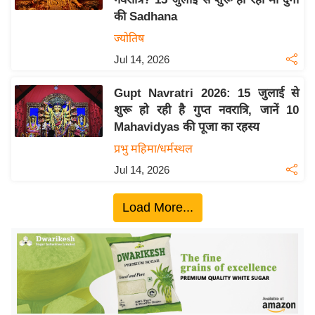
ख्सि
की Sadhana
य
ज्योतिष
त
Jul 14, 2026
यं
ग
Gupt Navratri 2026: 15 जुलाई से
इं
शुरू हो रही है गुप्त नवरात्रि, जानें 10
डि
Mahavidyas की पूजा का रहस्य
या
प्रभु महिमा/धर्मस्थल
सा
Jul 14, 2026
हि
त्य
Load More...
ज
ग
त
ऑ
टो
व