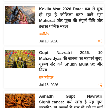
इ
Kokila Vrat 2026 Date: कब से शुरू
म
हो रहा है कोकिला व्रत? जानें शुभ
ई
Muhurat और पूजा की संपूर्ण विधि और
-
इसका धार्मिक महत्व
पे
ज्योतिष
प
Jul 18, 2026
र
मि
Gupt Navratri 2026: 10
सा
Mahavidyas की साधना का महापर्व शुरू,
गृहस्थ नोट करें Shubh Muhurat और
ल
नियम
बे
व्रत त्योहार
मि
Jul 15, 2026
सा
ल
Ashadh Gupt Navratri
Significance: क्यों खास है यह गुप्त
श
नवरात्रि? 15 जुलाई से शुरू हो रही मां दुर्गा