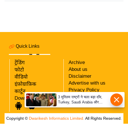
र्ल्ड
न्यू
ज
ब्री
फ
म
Quick Links
नो
रं
ट्रेंडिंग
Archive
ज
About us
फोटो
न
Disclaimer
वीडियो
ज
Advertise with us
इंफ़ोग्राफ़िक
ग
Privacy Policy
कार्टून
त
RSS
3 मुस्लिम राष्ट्रों ने चला बड़ा दाँव,
Download App
Turkey, Saudi Arabia और
Our Team
बॉ
Pakistan के बीच Defence Pact
ली
से दुनिया हैरान
Copyright ©
Dwarikesh Informatics Limited.
All Rights Reserved.
वु