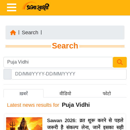
|
Search
|
ता
Search
ज़ा
ख
ब
र
रा
ष्ट्री
ख़बरें
वीडियो
फोटो
य
Puja Vidhi
Latest
news results for
अं
त
Sawan 2026: व्रत शुरू करने से पहले
र्रा
जरूरी है संकल्प लेना, जानें इसका सही
ष्ट्री