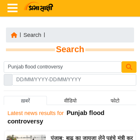
|
Search
|
ता
Search
ज़ा
ख
ब
र
रा
ष्ट्री
ख़बरें
वीडियो
फोटो
य
Punjab flood
Latest
news results for
अं
controversy
त
र्रा
पंजाब: बाढ़ का जायजा लेने पहुंचे मंत्री कर
ष्ट्री