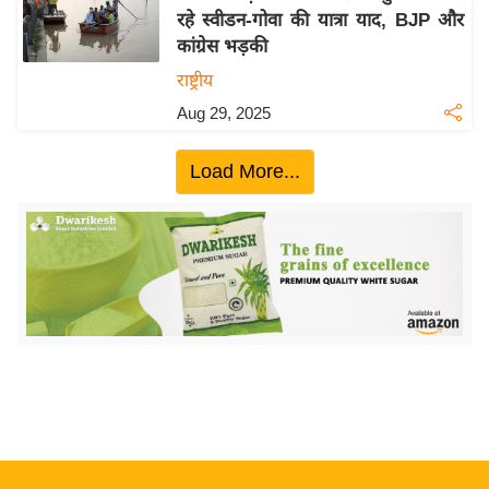
रहे स्वीडन-गोवा की यात्रा याद, BJP और
य
कांग्रेस भड़की
बि
राष्ट्रीय
ज़
Aug 29, 2025
ने
स
Load More...
उ
द्यो
ग
ज
ग
त
वि
शे
ष
ज्ञ
रा