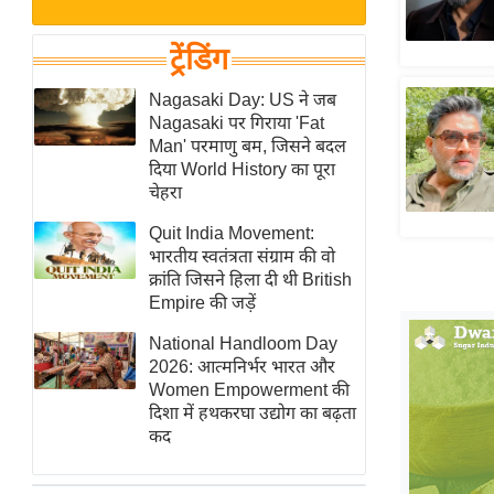
बजट
Hindi
खेल
News
ट्रेंडिंग
क्रिकेट
Hindi
Nagasaki Day: US ने जब
IPL
Nagasaki पर गिराया 'Fat
Videos
2026
Man' परमाणु बम, जिसने बदल
क्राइम
दिया World History का पूरा
चेहरा
ई-पेपर
Quit India Movement:
मिसाल बेमिसाल
भारतीय स्वतंत्रता संग्राम की वो
शख्सियत
क्रांति जिसने हिला दी थी British
यंग इंडिया
Empire की जड़ें
साहित्य जगत
National Handloom Day
2026: आत्मनिर्भर भारत और
ऑटो वर्ल्ड
Women Empowerment की
न्यूज ब्रीफ
दिशा में हथकरघा उद्योग का बढ़ता
कद
मनोरंजन जगत
बॉलीवुड