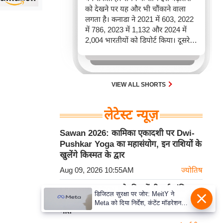
को देखने पर यह और भी चौंकाने वाला
लगता है। कनाडा ने 2021 में 603, 2022
में 786, 2023 में 1,132 और 2024 में
2,004 भारतीयों को डिपोर्ट किया। दूसरे
शब्दों में, 2021 से 2024 के बीच किसी भी
पूरे साल की तुलना में 2026 की पहली
छमाही में ज़्यादा भारतीयों को वापस भेजा
गया।
VIEW ALL SHORTS
लेटेस्ट न्यूज़
Sawan 2026: कामिका एकादशी पर Dwi-
Pushkar Yoga का महासंयोग, इन राशियों के
खुलेंगे किस्मत के द्वार
Aug 09, 2026 10:55AM
ज्योतिष
Oleksiy Yukov को कीव में दी गई अंतिम
डिजिटल सुरक्षा पर जोर: MeitY ने
विदाई, Ukraine में बारूदी सुरंग विस्फोट में हुई
Meta को दिया निर्देश, कंटेंट मॉडरेशन
मौत
मजबूत करे