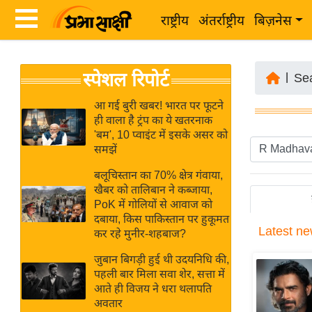
राष्ट्रीय
अंतर्राष्ट्रीय
बिज़नेस
Latest
ता
स्पेशल रिपोर्ट
News
|
Se
ज़ा
in
ख
आ गई बुरी खबर! भारत पर फूटने
Hindi
ही वाला है ट्रंप का ये खतरनाक
ब
'बम', 10 प्वाइंट में इसके असर को
र
समझें
Hindi
राष्ट्रीय
बलूचिस्तान का 70% क्षेत्र गंवाया,
News
अंतर्राष्ट्रीय
खैबर को तालिबान ने कब्जाया,
Live
PoK में गोलियों से आवाज को
बिज़नेस
दबाया, किस पाकिस्तान पर हुकूमत
Latest
ne
उद्योग
कर रहे मुनीर-शहबाज?
Breaking
जगत
News in
जुबान बिगड़ी हुई थी उदयनिधि की,
विशेषज्ञ
पहली बार मिला सवा शेर, सत्ता में
Hindi
आते ही विजय ने धरा थलापति
राय
अवतार