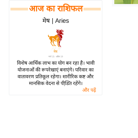
हॉलीवुड
आज का राशिफल
फिल्म समीक्षा
मेष | Aries
Breaking
News
लाइफस्टाइल
टेक्नॉलॉजी
ब्यूटी/फैशन
विशेष आर्थिक लाभ का योग बन रहा है। भावी
घरेलू नुस्खे
योजनाओं की रूपरेखाएं बनाएंगे। परिवार का
वातावरण प्रतिकूल रहेगा। शारीरिक कष्ट और
पर्यटन स्थल
मानसिक वेदना से पीडि़त रहेंगे।
फिटनेस मंत्रा
और पढ़ें
रिलेशनशिप
राजनीति
विश्लेषण
समसामयिक
मातृभूमि