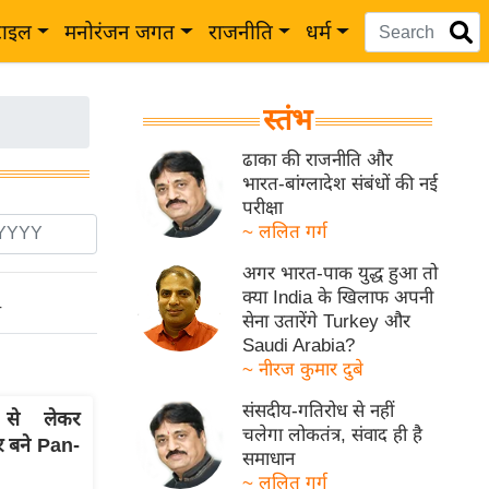
टाइल
मनोरंजन जगत
राजनीति
धर्म
स्तंभ
ढाका की राजनीति और
भारत-बांग्लादेश संबंधों की नई
परीक्षा
~ ललित गर्ग
अगर भारत-पाक युद्ध हुआ तो
क्या India के खिलाफ अपनी
ो
सेना उतारेंगे Turkey और
Saudi Arabia?
~ नीरज कुमार दुबे
संसदीय-गतिरोध से नहीं
से लेकर
चलेगा लोकतंत्र, संवाद ही है
र बने Pan-
समाधान
~ ललित गर्ग