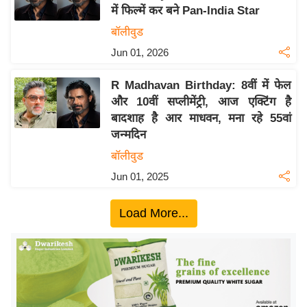
में फिल्में कर बने Pan-India Star
य
बॉलीवुड
बि
Jun 01, 2026
ज़
ने
R Madhavan Birthday: 8वीं में फेल
स
और 10वीं सप्लीमेंट्री, आज एक्टिंग है
उ
बादशाह है आर माधवन, मना रहे 55वां
द्यो
जन्मदिन
ग
बॉलीवुड
ज
Jun 01, 2025
ग
त
Load More...
वि
शे
ष
ज्ञ
रा