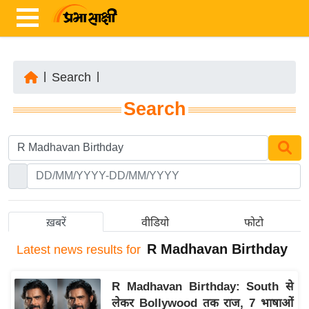
|
Search
|
ता
Search
ज़ा
ख
ब
र
रा
ष्ट्री
ख़बरें
वीडियो
फोटो
य
R Madhavan Birthday
Latest
news results for
अं
त
R Madhavan Birthday: South से
र्रा
लेकर Bollywood तक राज, 7 भाषाओं
ष्ट्री