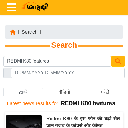
|
Search
|
ता
Search
ज़ा
ख
ब
र
रा
ष्ट्री
ख़बरें
वीडियो
फोटो
य
REDMI K80 features
Latest
news results for
अं
त
Redmi K80 के इस फोन की बढ़ी सेल,
र्रा
जानें गजब के फीचर्स और कीमत
ष्ट्री