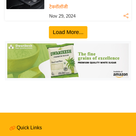
य
टेक्नॉलॉजी
बि
Nov 29, 2024
ज़
ने
Load More...
स
उ
द्यो
ग
ज
ग
त
वि
शे
ष
ज्ञ
Quick Links
रा