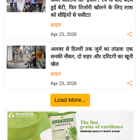
अमर कॉलोनी का 'हैवान'! रेप के बाद बेदम
इ
हुई बेटी, फिर तिजोरी खोलने के लिए लाश
को सीढ़ियों से घसीटा!
म
क्राइम
ई
-
Apr 23, 2026
पे
अलवर से दिल्ली तक जुर्म का तांडव! एक
प
सनकी नौकर, दो शहर और दरिंदगी का खूनी
र
खेल
मि
क्राइम
सा
Apr 23, 2026
ल
Load More...
बे
मि
सा
ल
श