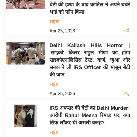
बेटी की हत्या के बाद कातिल ने अपने चचेरे
य
भाई को फोन किया
बि
राष्ट्रीय
ज़
Apr 25, 2026
ने
स
Delhi Kailash Hills Horror |
उ
'साइको' किलर राहुल मीणा का होगा
द्यो
साइकोएनालिसिस टेस्ट, कर्ज, जुआ और
ग
सनक ने ली IRS Officer की मासूम बेटी
ज
की जान
ग
राष्ट्रीय
त
Apr 25, 2026
वि
शे
IRS अफसर की बेटी का Delhi Murder:
ष
आरोपी Rahul Meena रिमांड पर, क्या
ज्ञ
सिर्फ लॉकर थी असली वजह?
रा
राष्ट्रीय