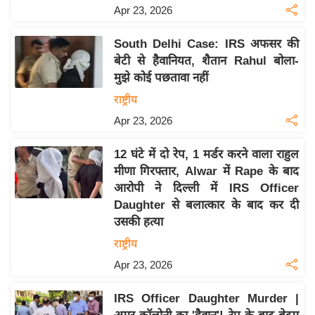
य
Apr 23, 2026
ब
ज
South Delhi Case: IRS अफसर की
बेटी से हैवानियत, शैतान Rahul बोला-
ट
मुझे कोई पछतावा नहीं
खे
राष्ट्रीय
ल
Apr 23, 2026
क्रि
के
12 घंटे में दो रेप, 1 मर्डर करने वाला राहुल
ट
मीणा गिरफ्तार, Alwar में Rape के बाद
I
आरोपी ने दिल्ली में IRS Officer
P
Daughter से बलात्कार के बाद कर दी
L
उसकी हत्या
2
राष्ट्रीय
0
Apr 23, 2026
2
6
IRS Officer Daughter Murder |
क्रा