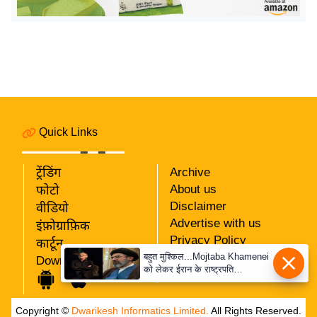
ख्सि
य
त
यं
ग
इं
डि
Quick Links
या
सा
ट्रेंडिंग
Archive
हि
About us
फोटो
त्य
Disclaimer
वीडियो
ज
Advertise with us
इंफ़ोग्राफ़िक
ग
Privacy Policy
कार्टून
त
RSS
बहुत मुश्किल...Mojtaba Khamenei
Download App
को लेकर ईरान के राष्ट्रपति
ऑ
Our Team
पेजेश्कियान ने क्या बड़ा खुलासा किया?
टो
व
Copyright ©
Dwarikesh Informatics Limited.
All Rights Reserved.