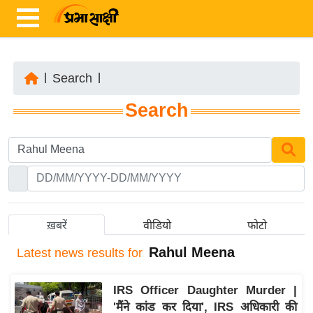
|
Search
|
ता
Search
ज़ा
ख
ब
र
रा
ष्ट्री
ख़बरें
वीडियो
फोटो
य
Rahul Meena
Latest
news results for
अं
त
IRS Officer Daughter Murder |
र्रा
'मैंने कांड कर दिया', IRS अधिकारी की
ष्ट्री