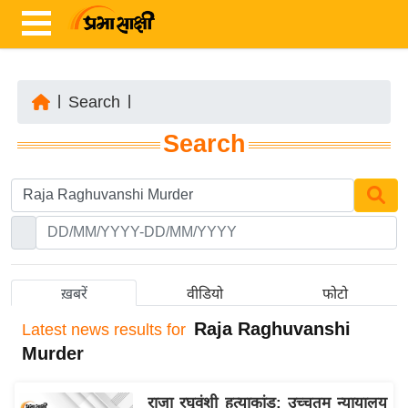
|
Search
|
ता
Search
ज़ा
ख
ब
र
रा
ष्ट्री
ख़बरें
वीडियो
फोटो
य
Raja Raghuvanshi
Latest
news results for
अं
Murder
त
र्रा
राजा रघुवंशी हत्याकांड: उच्चतम न्यायालय
ष्ट्री