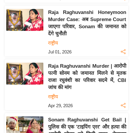
य
ब
Raja Raghuvanshi Honeymoon
ज
Murder Case: अब Supreme Court
ट
जाएगा परिवार, Sonam की जमानत को
देंगे चुनौती
खे
ल
राष्ट्रीय
Jul 01, 2026
क्रि
के
Raja Raghuvanshi Murder | आरोपी
ट
पत्नी सोनम को जमानत मिलने से मृतक
I
राजा रघुवंशी का परिवार सदमे में, CBI
P
जांच की मांग
L
राष्ट्रीय
2
Apr 29, 2026
0
2
Sonam Raghuvanshi Get Bail |
6
पुलिस की एक 'टाइपिंग एरर' और हत्या की
क्रा