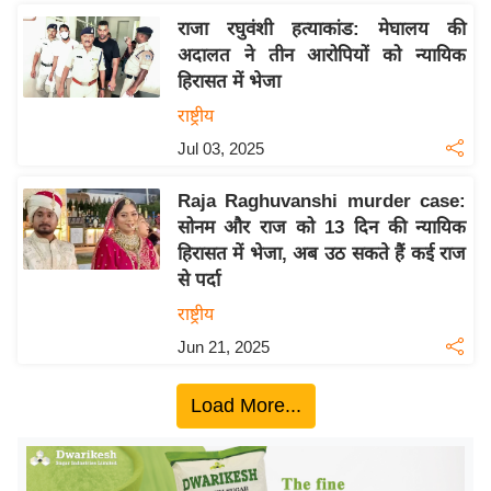
ख्सि
राजा रघुवंशी हत्याकांड: मेघालय की
य
अदालत ने तीन आरोपियों को न्यायिक
त
हिरासत में भेजा
यं
राष्ट्रीय
ग
Jul 03, 2025
इं
डि
Raja Raghuvanshi murder case:
या
सोनम और राज को 13 दिन की न्यायिक
सा
हिरासत में भेजा, अब उठ सकते हैं कई राज
हि
से पर्दा
त्य
राष्ट्रीय
ज
Jun 21, 2025
ग
त
Load More...
ऑ
टो
व