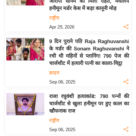
आरोपी सोनम को मिली राहत, मेघालय
इ
हनीमून मर्डर केस में बड़ा कानूनी मोड़
म
राष्ट्रीय
ई
Apr 29, 2026
-
पे
9 दिन पुराने पति Raja Raghuvanshi
प
के मर्डर की Sonam Raghuvanshi ने
रची थी महिनों से प्लानिंग! 790 पेज की
र
चार्जशीट में हत्यारी पत्नी का काला-चिट्ठा
मि
क्राइम
सा
ल
Sep 06, 2025
राजा रघुवंशी हत्याकांड: 790 पन्नों की
बे
चार्जशीट से खुला हनीमून पर हुए कत्ल का
मि
खौफनाक राज
सा
राष्ट्रीय
ल
Sep 06, 2025
श