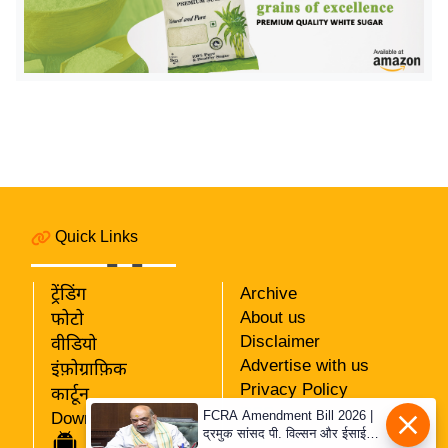
र्ल्ड
न्यू
ज
ब्री
फ
म
नो
रं
ज
Quick Links
न
ज
ट्रेंडिंग
Archive
ग
About us
फोटो
त
Disclaimer
वीडियो
Advertise with us
इंफ़ोग्राफ़िक
बॉ
Privacy Policy
कार्टून
ली
RSS
FCRA Amendment Bill 2026 |
Download App
वु
द्रमुक सांसद पी. विल्सन और ईसाई
Our Team