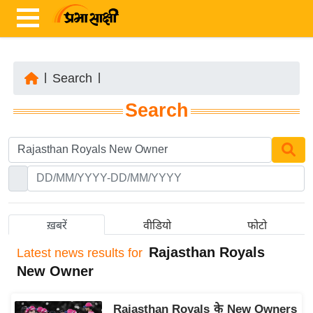
|
Search
|
ता
Search
ज़ा
ख
ब
र
रा
ष्ट्री
ख़बरें
वीडियो
फोटो
य
Rajasthan Royals
Latest
news results for
अं
New Owner
त
र्रा
Rajasthan Royals के New Owners
ष्ट्री