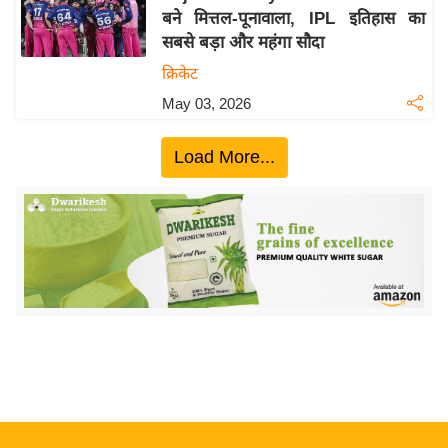
बने मित्तल-पूनावाला, IPL इतिहास का
य
सबसे बड़ा और महंगा सौदा
बि
क्रिकेट
ज़
May 03, 2026
ने
स
Load More...
उ
द्यो
ग
ज
ग
त
वि
शे
ष
ज्ञ
रा