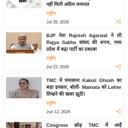
नहीं मिली अग्रिम जमानत
य
राष्ट्रीय
बि
Jul 28, 2026
ज़
ने
BJP नेता Rajnish Agarwal ने ली
स
Rajya Sabha सांसद की शपथ, मध्य
उ
प्रदेश में बढ़ा पार्टी का दबदबा
द्यो
राष्ट्रीय
ग
Jul 15, 2026
ज
ग
TMC में घमासान! Kakoli Ghosh का
त
बड़ा इनकार, बोलीं- Mamata को Letter
वि
लिखने की खबर झूठी।
शे
राष्ट्रीय
ष
Jun 12, 2026
ज्ञ
रा
Congress छोड़ TMC में आईं