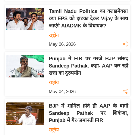
इ
Tamil Nadu Politics का क्लाइमेक्स!
म
क्या EPS को झटका देकर Vijay के साथ
ई
जाएंगे AIADMK के विधायक?
-
राष्ट्रीय
पे
May 06, 2026
प
र
Punjab में FIR पर गरजे BJP सांसद
मि
Sandeep Pathak, कहा- AAP कर रही
सा
सत्ता का दुरुपयोग
ल
राष्ट्रीय
May 04, 2026
बे
मि
BJP में शामिल होते ही AAP के बागी
सा
Sandeep Pathak पर शिकंजा,
ल
Punjab में गैर-जमानती FIR
श
राष्ट्रीय