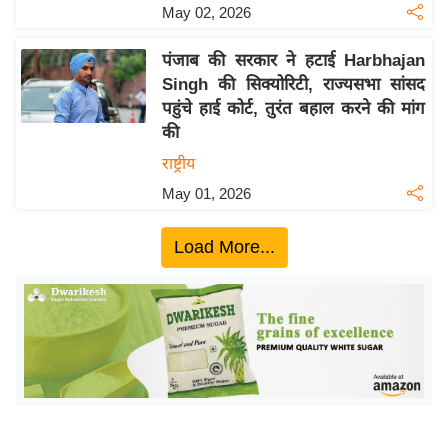
ख्सि
May 02, 2026
य
त
पंजाब की सरकार ने हटाई Harbhajan
Singh की सिक्योरिटी, राज्यसभा सांसद
यं
पहुंचे हाई कोर्ट, तुरंत बहाल करने की मांग
ग
की
इं
राष्ट्रीय
डि
या
May 01, 2026
सा
Load More...
हि
त्य
ज
ग
त
ऑ
टो
व