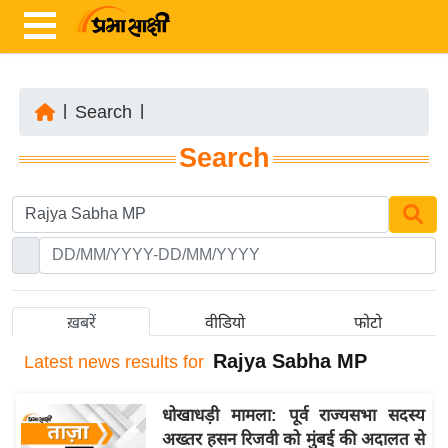
|
Search
|
ता
Search
ज़ा
ख
ब
र
रा
ष्ट्री
ख़बरें
वीडियो
फोटो
य
Rajya Sabha MP
Latest
news results for
अं
त
धोखाधड़ी मामला: पूर्व राज्यसभा सदस्य
र्रा
अख्तर हसन रिजवी को मुंबई की अदालत से
ष्ट्री