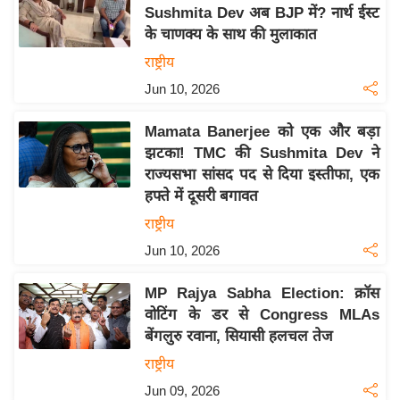
य
Sushmita Dev अब BJP में? नार्थ ईस्ट
ब
के चाणक्य के साथ की मुलाकात
ज
राष्ट्रीय
ट
Jun 10, 2026
खे
ल
Mamata Banerjee को एक और बड़ा
झटका! TMC की Sushmita Dev ने
क्रि
राज्यसभा सांसद पद से दिया इस्तीफा, एक
के
हफ्ते में दूसरी बगावत
ट
राष्ट्रीय
I
Jun 10, 2026
P
L
MP Rajya Sabha Election: क्रॉस
2
वोटिंग के डर से Congress MLAs
0
बेंगलुरु रवाना, सियासी हलचल तेज
2
राष्ट्रीय
6
Jun 09, 2026
क्रा