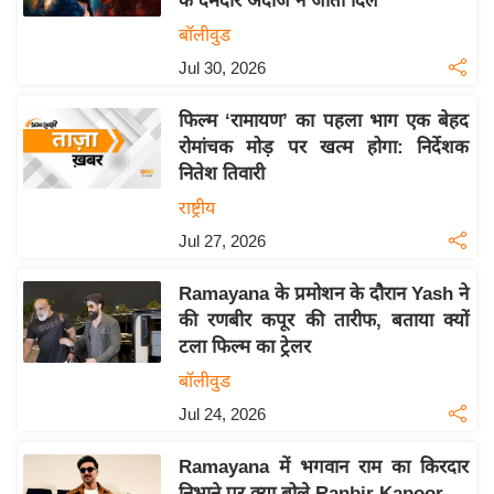
के दमदार अंदाज ने जीता दिल
इ
बॉलीवुड
म
Jul 30, 2026
ई
-
फिल्म ‘रामायण’ का पहला भाग एक बेहद
पे
रोमांचक मोड़ पर खत्म होगा: निर्देशक
नितेश तिवारी
प
र
राष्ट्रीय
मि
Jul 27, 2026
सा
Ramayana के प्रमोशन के दौरान Yash ने
ल
की रणबीर कपूर की तारीफ, बताया क्यों
टला फिल्म का ट्रेलर
बे
मि
बॉलीवुड
सा
Jul 24, 2026
ल
Ramayana में भगवान राम का किरदार
श
निभाने पर क्या बोले Ranbir Kapoor