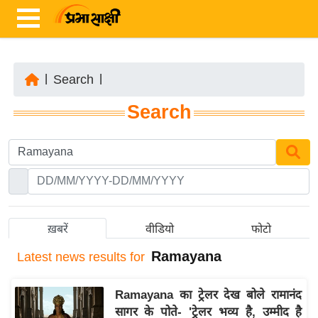
|
Search
|
ता
Search
ज़ा
ख
ब
र
रा
ष्ट्री
ख़बरें
वीडियो
फोटो
य
Ramayana
Latest
news results for
अं
त
Ramayana का ट्रेलर देख बोले रामानंद
र्रा
सागर के पोते- 'ट्रेलर भव्य है, उम्मीद है
ष्ट्री