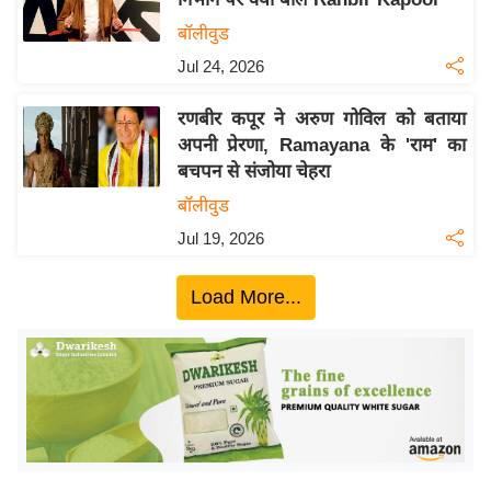
ख्सि
बॉलीवुड
य
त
Jul 24, 2026
यं
रणबीर कपूर ने अरुण गोविल को बताया
ग
अपनी प्रेरणा, Ramayana के 'राम' का
इं
बचपन से संजोया चेहरा
डि
बॉलीवुड
या
Jul 19, 2026
सा
हि
Load More...
त्य
ज
ग
त
ऑ
टो
व