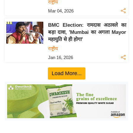
ख्सि
राष्ट्रीय
य
Mar 04, 2026
त
BMC Election: रामदास अठावले का
यं
बड़ा दावा, 'Mumbai का अगला Mayor
ग
महायुति से ही होगा'
इं
राष्ट्रीय
डि
या
Jan 16, 2026
सा
Load More...
हि
त्य
ज
ग
त
ऑ
टो
व