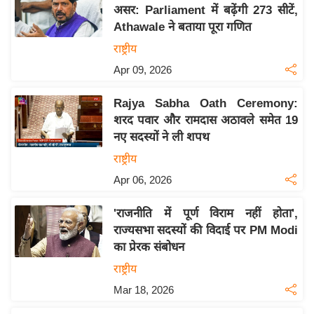
य
असर: Parliament में बढ़ेंगी 273 सीटें,
ब
Athawale ने बताया पूरा गणित
ज
राष्ट्रीय
ट
Apr 09, 2026
खे
ल
Rajya Sabha Oath Ceremony:
शरद पवार और रामदास अठावले समेत 19
क्रि
नए सदस्यों ने ली शपथ
के
राष्ट्रीय
ट
Apr 06, 2026
I
P
'राजनीति में पूर्ण विराम नहीं होता',
L
राज्यसभा सदस्यों की विदाई पर PM Modi
2
का प्रेरक संबोधन
0
राष्ट्रीय
2
Mar 18, 2026
6
क्रा