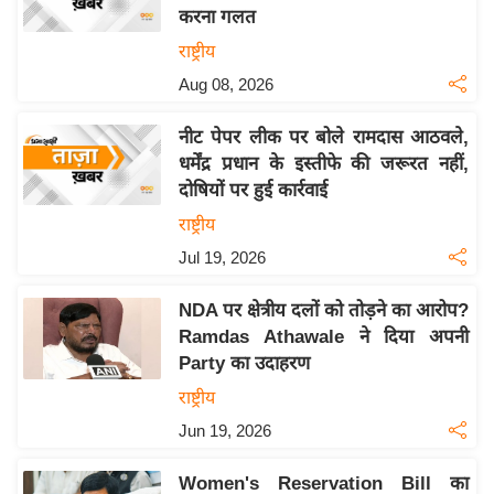
करना गलत
य
राष्ट्रीय
बि
Aug 08, 2026
ज़
ने
नीट पेपर लीक पर बोले रामदास आठवले,
स
धर्मेंद्र प्रधान के इस्तीफे की जरूरत नहीं,
उ
दोषियों पर हुई कार्रवाई
द्यो
राष्ट्रीय
ग
Jul 19, 2026
ज
ग
NDA पर क्षेत्रीय दलों को तोड़ने का आरोप?
त
Ramdas Athawale ने दिया अपनी
वि
Party का उदाहरण
शे
राष्ट्रीय
ष
Jun 19, 2026
ज्ञ
रा
Women's Reservation Bill का