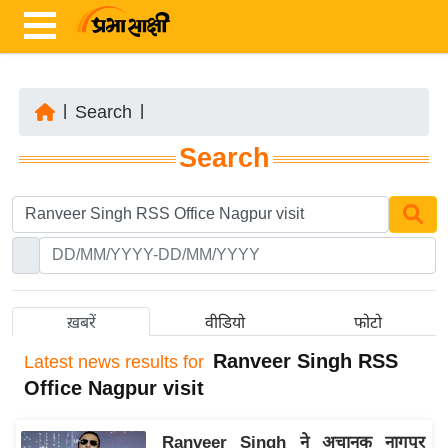
|
Search
|
ता
Search
ज़ा
ख
ब
र
रा
ष्ट्री
ख़बरें
वीडियो
फोटो
य
Ranveer Singh RSS
Latest
news results for
अं
Office Nagpur visit
त
र्रा
Ranveer Singh ने अचानक नागपुर
ष्ट्री