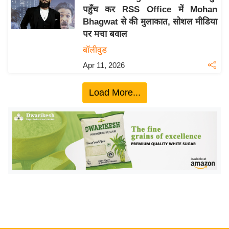
पहुँच कर RSS Office में Mohan
य
Bhagwat से की मुलाकात, सोशल मीडिया
बि
पर मचा बवाल
ज़
बॉलीवुड
ने
Apr 11, 2026
स
उ
Load More...
द्यो
ग
ज
ग
त
वि
शे
ष
ज्ञ
रा