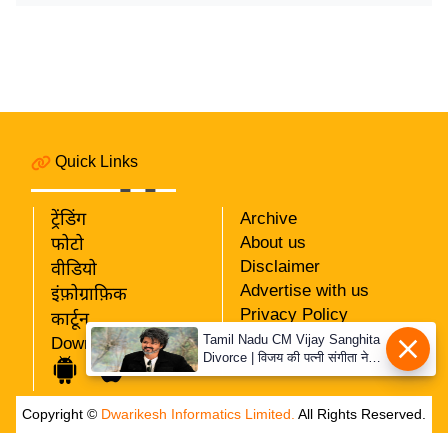
र्ल्ड
न्यू
ज
ब्री
फ
म
Quick Links
नो
रं
ट्रेंडिंग
Archive
ज
About us
फोटो
न
Disclaimer
वीडियो
ज
Advertise with us
इंफ़ोग्राफ़िक
ग
Privacy Policy
कार्टून
त
RSS
Tamil Nadu CM Vijay Sanghita
Download App
Divorce | विजय की पत्नी संगीता ने
Our Team
बॉ
वापस ली तलाक की अर्जी, कोर्ट ने
ली
मामले को किया निपटाया
Copyright ©
Dwarikesh Informatics Limited.
All Rights Reserved.
वु