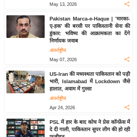
May 13, 2026
इ
म
Pakistan Marca-e-Haque | 'मारका-
ई
ए-हक' की बरसी पर पाकिस्तानी सेना की
-
हुंकार: भविष्य की आक्रामकता का देंगे
पे
निर्णायक जवाब
प
अंतर्राष्ट्रीय
र
May 07, 2026
मि
सा
US-Iran की मध्यस्थता पाकिस्तान को पड़ी
भारी, Islamabad में Lockdown जैसे
ल
हालात, अवाम में गुस्सा
बे
अंतर्राष्ट्रीय
मि
Apr 24, 2026
सा
ल
PSL में हार के बाद कोच ने प्रेस कॉन्फ्रेंस में
दे दी गाली, पाकिस्तान सुपर लीग की हो रही
श
फजीहत