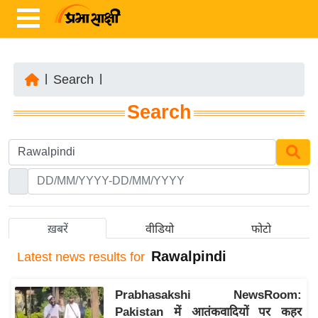
|
Search
|
ता
Search
ज़ा
ख
ब
र
रा
ष्ट्री
ख़बरें
वीडियो
फोटो
य
Rawalpindi
Latest
news results for
अं
त
Prabhasakshi NewsRoom:
र्रा
Pakistan में आतंकवादियों पर कहर
ष्ट्री