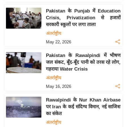
य
ब
Pakistan के Punjab में Education
ज
Crisis, Privatization से हजारों
सरकारी स्कूलों पर लगा ताला
ट
अंतर्राष्ट्रीय
खे
ल
May 22, 2026
क्रि
Pakistan के Rawalpindi में भीषण
के
जल संकट, बूँद-बूँद पानी को तरस रहे लोग,
ट
गहराया Water Crisis
I
अंतर्राष्ट्रीय
P
May 16, 2026
L
2
Rawalpindi के Nur Khan Airbase
0
पर Iran के कई संदिग्ध विमान, नई साजिश
2
का संकेत
6
अंतर्राष्ट्रीय
क्रा