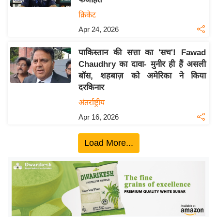
ख्सि
क्रिकेट
य
त
Apr 24, 2026
यं
पाकिस्तान की सत्ता का 'सच'! Fawad
ग
Chaudhry का दावा- मुनीर ही हैं असली
इं
बॉस, शहबाज़ को अमेरिका ने किया
डि
दरकिनार
या
अंतर्राष्ट्रीय
सा
Apr 16, 2026
हि
त्य
Load More...
ज
ग
त
ऑ
टो
व