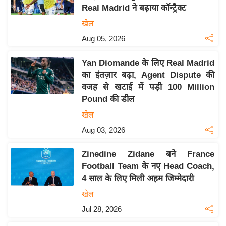
Real Madrid ने बढ़ाया कॉन्ट्रैक्ट
य
खेल
बि
Aug 05, 2026
ज़
ने
Yan Diomande के लिए Real Madrid
स
का इंतज़ार बढ़ा, Agent Dispute की
उ
वजह से खटाई में पड़ी 100 Million
द्यो
Pound की डील
ग
खेल
ज
Aug 03, 2026
ग
त
Zinedine Zidane बने France
वि
Football Team के नए Head Coach,
शे
4 साल के लिए मिली अहम जिम्मेदारी
ष
खेल
ज्ञ
Jul 28, 2026
रा