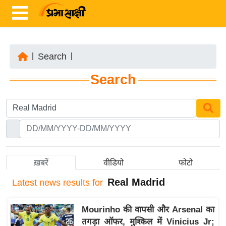
|
Search
|
ता
Search
ज़ा
ख
ब
र
रा
ष्ट्री
ख़बरें
वीडियो
फोटो
य
Real Madrid
Latest
news results for
अं
त
Mourinho की वापसी और Arsenal का
र्रा
तगड़ा ऑफर, मुश्किल में Vinicius Jr;
ष्ट्री