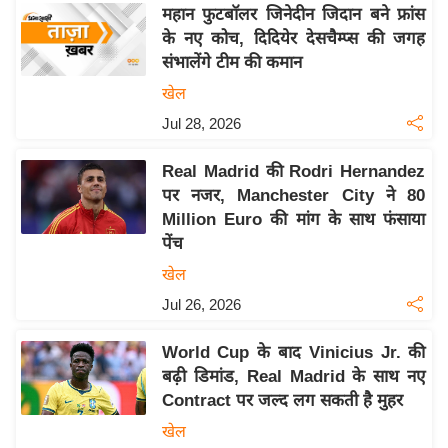
य
महान फुटबॉलर जिनेदीन जिदान बने फ्रांस
ब
के नए कोच, दिदियेर देसचैम्प्स की जगह
ज
संभालेंगे टीम की कमान
ट
खेल
खे
Jul 28, 2026
ल
Real Madrid की Rodri Hernandez
क्रि
पर नजर, Manchester City ने 80
के
Million Euro की मांग के साथ फंसाया
ट
पेंच
I
खेल
P
Jul 26, 2026
L
2
World Cup के बाद Vinicius Jr. की
0
बढ़ी डिमांड, Real Madrid के साथ नए
2
Contract पर जल्द लग सकती है मुहर
6
खेल
क्रा