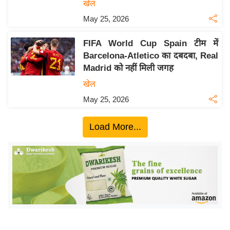
ख्सि
खेल
य
May 25, 2026
त
FIFA World Cup Spain टीम में
यं
Barcelona-Atletico का दबदबा, Real
ग
Madrid को नहीं मिली जगह
इं
खेल
डि
या
May 25, 2026
सा
Load More...
हि
त्य
ज
ग
त
ऑ
टो
व